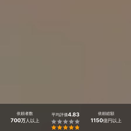
依頼者数
依頼総額
4.83
平均評価
700
1150
万
人以上
億円以上

