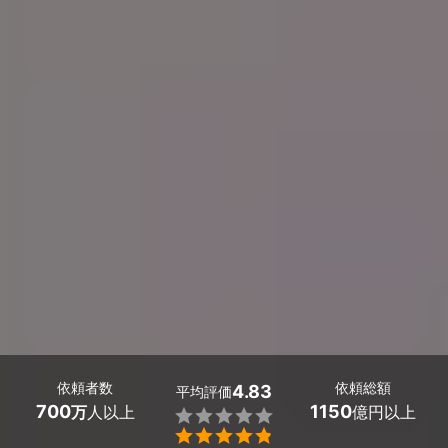
依頼者数
依頼総額
4.83
平均評価
700
1150
万
人以上
億円以上

