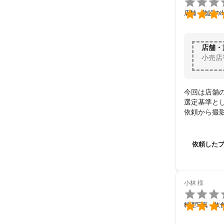


店舗・施設の
店舗・
小売店
今回は店舗の
選定基準と
依頼から撮
い、こちら
依頼した
小林
様


料理写真・飲