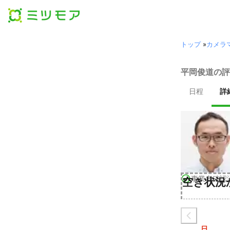
トップ
»
カメラ
平岡俊道の評
日程
詳
事業者確認
空き状況
日