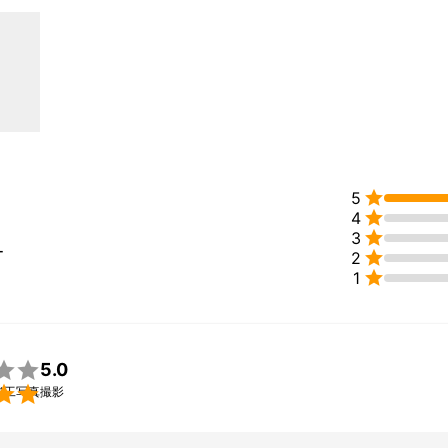

5

4

3
ー

2

1

5.0

竣工写真撮影