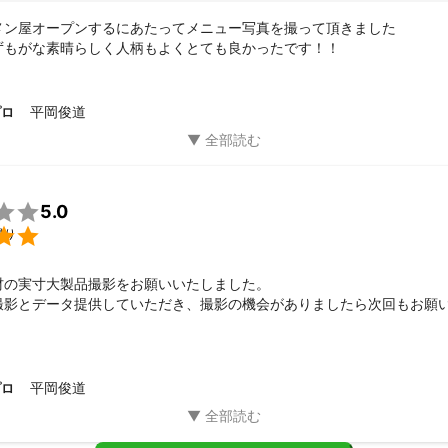
メン屋オープンするにあたってメニュー写真を撮って頂きました

ずもがな素晴らしく人柄もよくとても良かったです！！
平岡俊道
プロ

5.0

撮り
材の実寸大製品撮影をお願いいたしました。

撮影とデータ提供していただき、撮影の機会がありましたら次回もお願
ございました。
平岡俊道
プロ