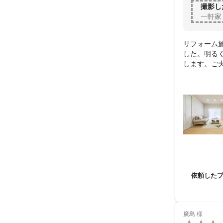
撮影し
一軒家
リフォーム
した。明る
します。ご
す。依頼し
依頼した
廣島
様