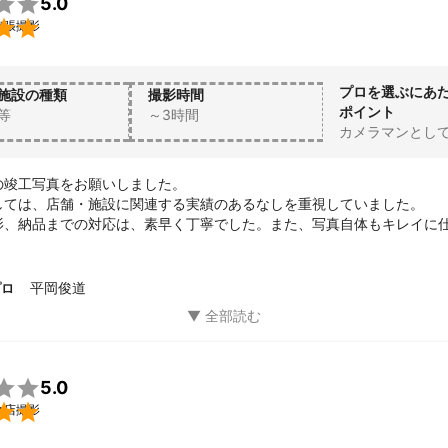

5.0

出張撮影
プロを選ぶにあ
施設の種類
撮影時間
ポイント
等
～3時間
カメラマンとし
竣工写真をお願いしました。

しては、店舗・施設に関連する実績のあるなしを重視していました。

影、納品までの対応は、素早く丁寧でした。また、写真自体もキレイに
の気付いていないカットの提案をしてくれるなど、大変満足しています
平岡俊道
プロ

5.0

食店撮影