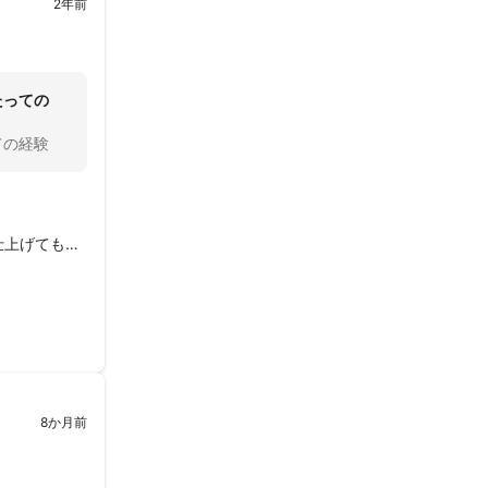
2年前
たっての
ての経験
仕上げてもら
。
8か月前