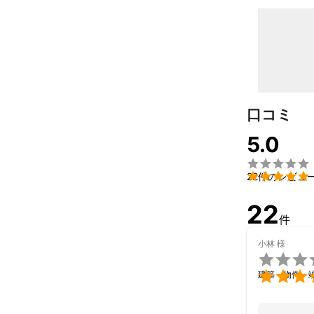
口コミ
5.0


22件のレビュ
22
件
小林
様


建築・物件・