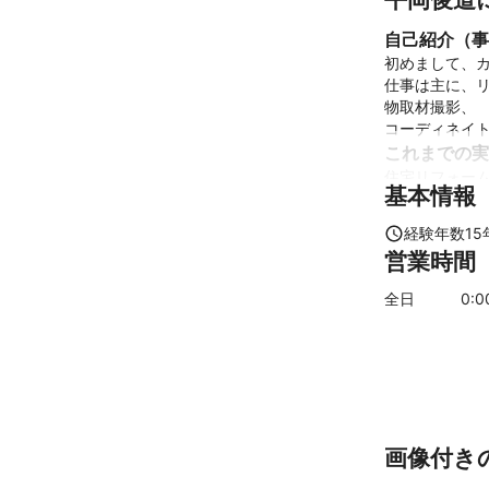
自己紹介（事
初めまして、カ
仕事は主に、
物取材撮影、

コーディネイ
これまでの実
住宅リフォーム
基本情報
飲食店ホームペ
大型機械などの
経験年数
15
商店建築撮影
営業時間
アピールポイ
飲食店ホームペ
全日
0
:
ある程度、狭い
住宅リフォー
画像付き