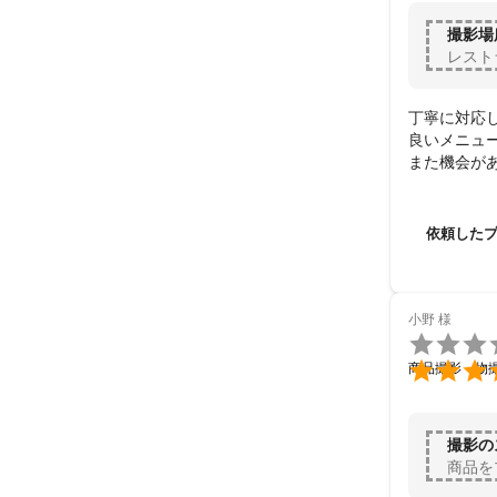
撮影場
レスト
丁寧に対応
良いメニュー
また機会が
依頼した
小野
様


商品撮影・物
撮影の
商品を