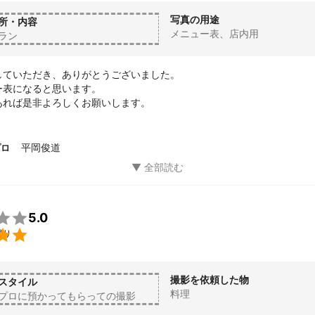
写真の用途
所・内容
メニュー表、店内用
ラン
していただき、ありがとうございました。

表になると思います。

あれば是非よろしくお願いします。
平岡俊道
プロ

5.0

撮り
撮影を依頼した物
スタイル
料理
プロに預かってもらっての撮影