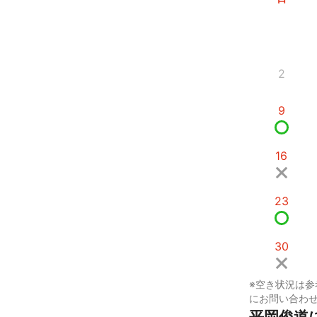
2
9
16
23
30
※空き状況は参
にお問い合わ
平岡俊道