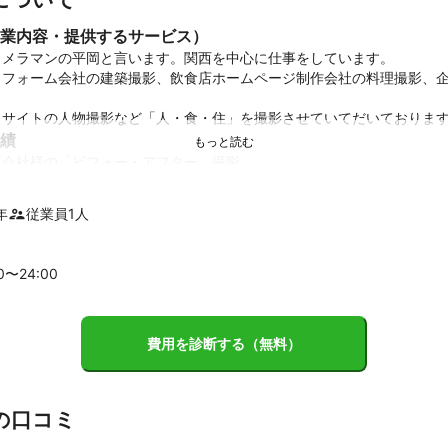
業内容・提供するサービス）
メラマンの平岡と言います。関西を中心に仕事をしています。

リフォーム会社の建築撮影、飲食店ホームページ制作会社の料理撮影、
トサイトの人物撮影など「人・食・住」を撮影させていてだいておりま
績
会社様の「ビフォー・アフター」撮影　

ージ制作会社様の料理撮影および人物撮影

撮影

年
従業員
1
人
ント
ージ制作会社様の料理撮影および人物撮影においては、様々な店舗で撮
00〜
24
:00
場所でも撮影対応可能です！！

ム会社様の「ビフォー・アフター」撮影においては九州から東北まで出
費用を診断する（無料）
の口コミ