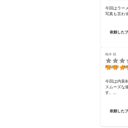
今回はラー
写真も言わ
依頼した
梅本
様


商品撮影・物
今回は内装
スムーズな
す。

ありがとう
依頼した