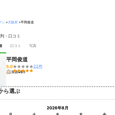
マン
»
大阪府
»
平岡俊道
判・口コミ
細
口コミ
写真
平岡俊道
22
件
5.0


実績
45
件
済
から選ぶ
2026年8月
月
火
水
木
金