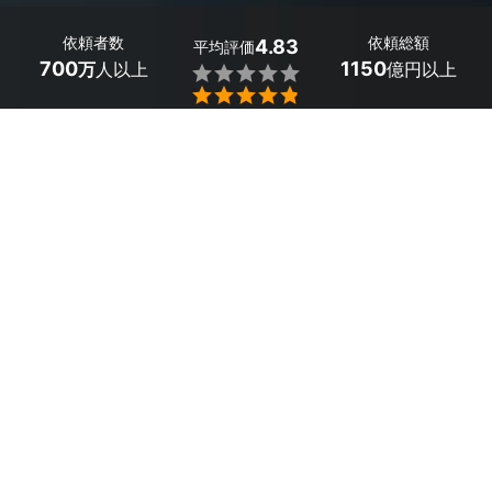
依頼者数
依頼総額
4.83
平均評価
700
1150
万
人以上
億円以上


最大５件
2分で依頼
見積が届く
プロを選ぶ
目次
1
大阪府守口市のおすすめカメラマン
2
大阪府守口市のビジネス向けカメラマンを依
頼した人の口コミ
3
市区町村から大阪府のカメラマンを探す
大阪府守口市のビジネス向けカメラマンのサービス
一覧