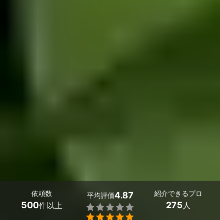
依頼数
紹介できるプロ
4.87
平均評価
500
275
件以上
人

