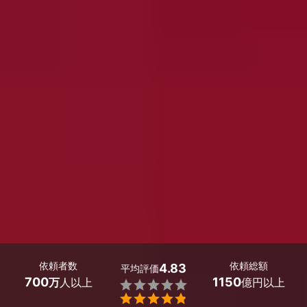
依頼者数
依頼総額
4.83
平均評価
700
1150
万
人以上
億円以上

