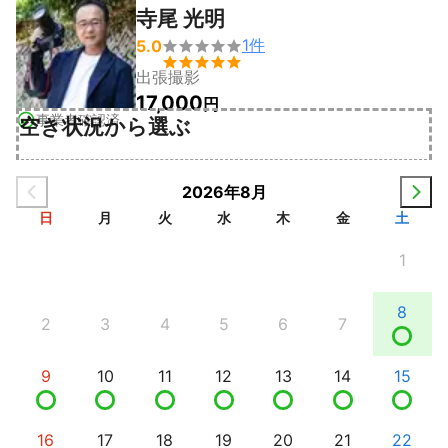
寺尾 光明
1
件
5.0


出張撮影
17,000
円
事業者確認済
空き状況から選ぶ
2026年8月
日
月
火
水
木
金
土
1
8
2
3
4
5
6
7
9
10
11
12
13
14
15
16
17
18
19
20
21
22