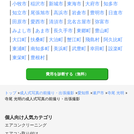
|
小牧市
|
稲沢市
|
新城市
|
東海市
|
大府市
|
知多市
|
知立市
|
尾張旭市
|
高浜市
|
岩倉市
|
豊明市
|
日進市
|
田原市
|
愛西市
|
清須市
|
北名古屋市
|
弥富市
|
みよし市
|
あま市
|
長久手市
|
東郷町
|
豊山町
|
大口町
|
扶桑町
|
大治町
|
蟹江町
|
飛島村
|
阿久比町
|
東浦町
|
南知多町
|
美浜町
|
武豊町
|
幸田町
|
設楽町
|
東栄町
|
豊根村
|
費用を診断する（無料）
トップ
»
成人式写真の前撮り・出張撮影
»
愛知県
»
瀬戸市
»
寺尾 光明
»
寺尾 光明の成人式写真の前撮り・出張撮影
個人向け
人気カテゴリ
エアコンクリーニング
エアコン取り付け