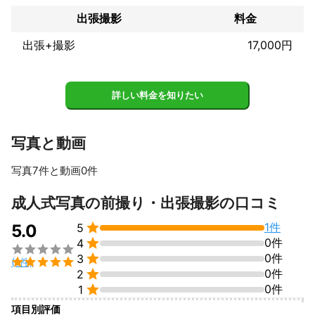
出張撮影
料金
【経歴】

出張+撮影
17,000円
◆写真

・JPS 　中部写真家300人展　入選

詳しい料金を知りたい
・朝日新聞 全日本写真連盟賞　入選

◆テレビ

写真と動画
・日本民間放送連盟賞　最優秀賞　

・文化庁芸術祭　優秀賞

・ギャラクシー賞　2回

写真7件と動画0件
・地方の時代賞　映像コンクール　優秀賞

すべて見る
他多数
成人式写真の前撮り・出張撮影の口コミ
これまでの実績

1件
5.0
5
【経歴】


0件
4

◆写真


0件
3

(1件)
・家族撮影（誕生日・入園記念など）


0件
2
・七五三撮影


0件
1
・ニューボーン撮影

項目別評価
・プロフィール撮影
