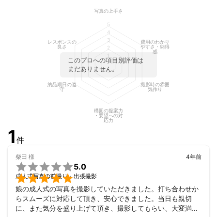
・遺影撮影

写真の上手さ
・店舗撮影　

5
　今までに150組以上の方を撮影しています。　　

4
3
レスポンスの
費用のわかり
・JPS 　中部写真家300人展　入選

良さ
やすさ・納得
2
感
1
・朝日新聞 全日本写真連盟賞　入選

このプロへの項目別評価は
まだありません。
◆テレビ

納品期日の遵
撮影時の雰囲
・日本民間放送連盟賞　最優秀賞　

守
気作り
・文化庁芸術祭　優秀賞

・ギャラクシー賞　2回

構図の提案力
・地方の時代賞　映像コンクール　優秀賞

・要望への対
応力
　他多数
1
アピールポイント
件
*【枚数の上限なし！】

ぶれ・目つぶりなどのショットを覗いた

柴田
様
4年前

全データをお渡し致します。

5.0

成人式写真の前撮り・出張撮影
*【ポージングの指示もおまかせください♪】

娘の成人式の写真を撮影していただきました。打ち合わせか
自然なご様子はもちろん

らスムーズに対応して頂き、安心できました。当日も親切
撮られるのはニガテ・・な方にも

に、また気分を盛り上げて頂き、撮影してもらい、大変満足
ポーズをご提案して撮影いたします。
