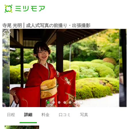
寺尾 光明 | 成人式写真の前撮り・出張撮影
●
●
●
●
●
●
●
日程
詳細
料金
口コミ
写真