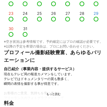
23
24
25
26
27
28
29
30
31
※空き状況は参考情報です。予約確定にはプロの確認が必要です。
※以降の予定を希望の場合は、プロにお問い合わせください。
プロフィール撮影経験豊富、あらゆるバリ
エーションに
自己紹介（事業内容・提供するサービス）
現在もテレビ局の報道カメマンをしています。

テレビではドキュメンタリーの賞も数多く、

瞬間の表情を撮影する事が得意です。

お客様のご意見、気持ちを常に考えた

フリーランスのフォトグラファーとして

料金
活動しています。
