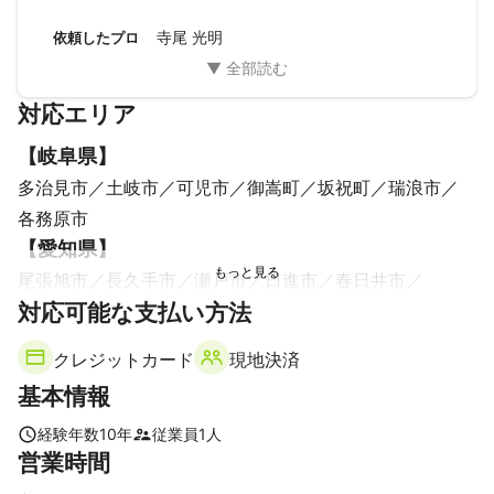
です。ありがとうございました。
*【１枚１枚丁寧に・・・】

寺尾 光明
依頼したプロ
写真をより美しくするレタッチ

（編集・加工）や photoshopを使用して

自然な程度に補正したお写真を

対応エリア
納品します。

【
岐阜県
】
満足頂ける作品をお出しする自信があります！
多治見市
土岐市
可児市
御嵩町
坂祝町
瑞浪市
各務原市
【
愛知県
】
尾張旭市
長久手市
瀬戸市
日進市
春日井市
対応可能な支払い方法
みよし市
東郷町
小牧市
豊山町
名古屋市
豊明市
北名古屋市
犬山市
大口町
清須市
岩倉市
扶桑町
クレジットカード
現地決済
大治町
刈谷市
豊田市
知立市
江南市
大府市
基本情報
あま市
東海市
蟹江町
一宮市
稲沢市
安城市
東浦町
津島市
経験年数
10
年
従業員
1
人
営業時間