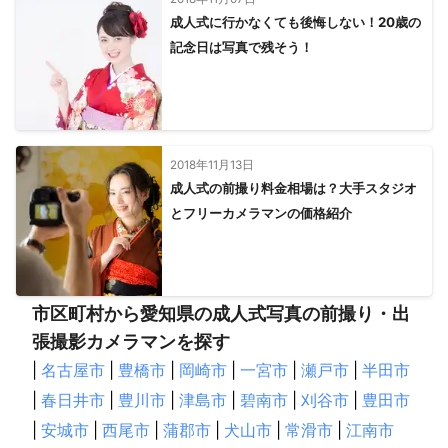
成人式に行かなくても後悔しない！20歳の
記念日は写真で残そう！
2018年11月13日
成人式の前撮り料金相場は？大手スタジオ
とフリーカメラマンの価格紹介
市区町村から愛知県の成人式写真の前撮り・出
張撮影カメラマンを探す
|
名古屋市
|
豊橋市
|
岡崎市
|
一宮市
|
瀬戸市
|
半田市
|
春日井市
|
豊川市
|
津島市
|
碧南市
|
刈谷市
|
豊田市
|
安城市
|
西尾市
|
蒲郡市
|
犬山市
|
常滑市
|
江南市