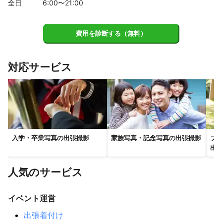
全日
6
:00〜
21
:00
費用を診断する（無料）
対応サービス
入学・卒業写真の出張撮影
家族写真・記念写真の出張撮影
フ
出
人気のサービス
イベント運営
出張着付け