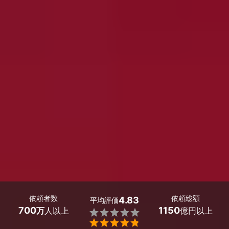
依頼者数
依頼総額
4.83
平均評価
700
1150
万
人以上
億円以上

