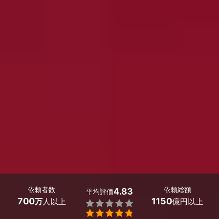
依頼者数
依頼総額
4.83
平均評価
700
1150
万
人以上
億円以上

