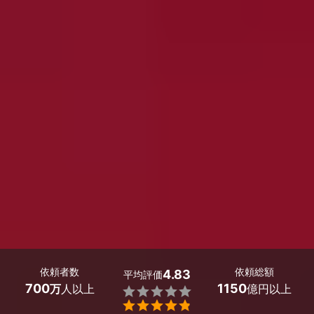
依頼者数
依頼総額
4.83
平均評価
700
1150
万
人以上
億円以上

