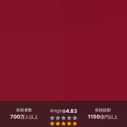
依頼者数
依頼総額
4.83
平均評価
700
1150
万
人以上
億円以上

