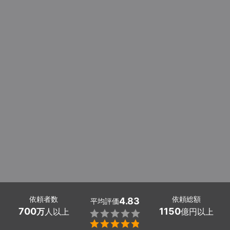
依頼者数
依頼総額
4.83
平均評価
700
1150
万
人以上
億円以上

