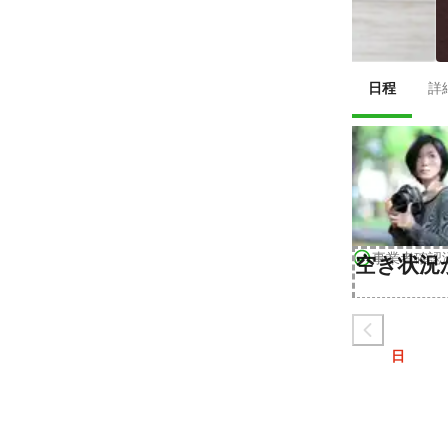
日程
詳
事業者確認
空き状況
日