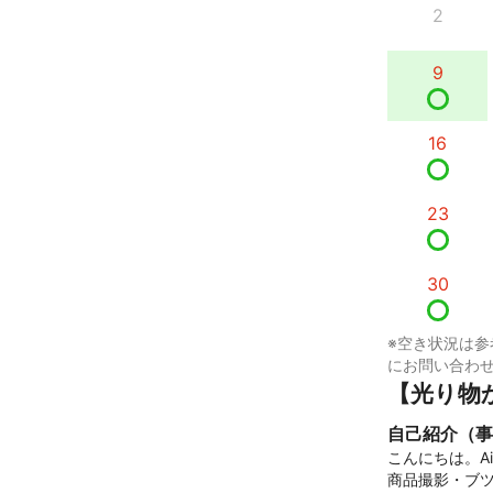
2
9
16
23
30
※空き状況は参
にお問い合わ
【光り物
自己紹介（事
こんにちは。Ai
商品撮影・ブツ