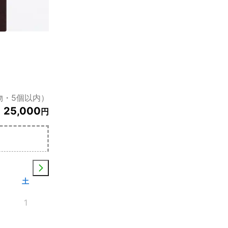
物・5個以内）
25,000
円
土
1