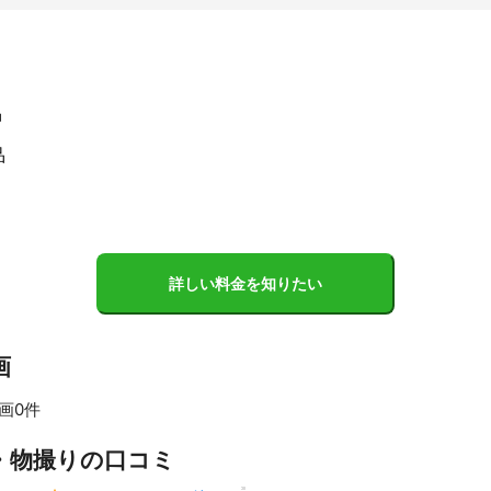
品
品
詳しい料金を知りたい
画
画0件
すべて見る
・物撮りの口コミ