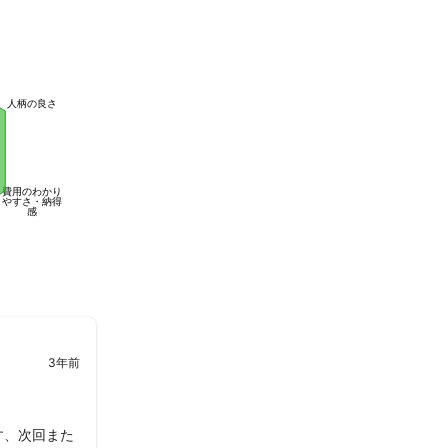
人柄の良さ
費用のわかり
やすさ・納得
感
3年前
す、次回また