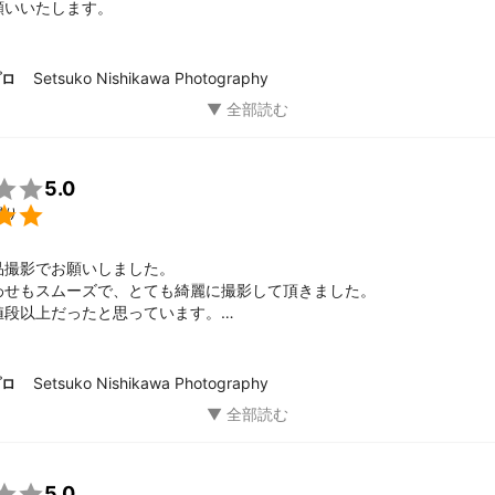
願いいたします。
Setsuko Nishikawa Photography
プロ

5.0

撮り
撮影でお願いしました。

わせもスムーズで、とても綺麗に撮影して頂きました。

段以上だったと思っています。

影があったらお願いしたいと思っています。
Setsuko Nishikawa Photography
プロ

5.0