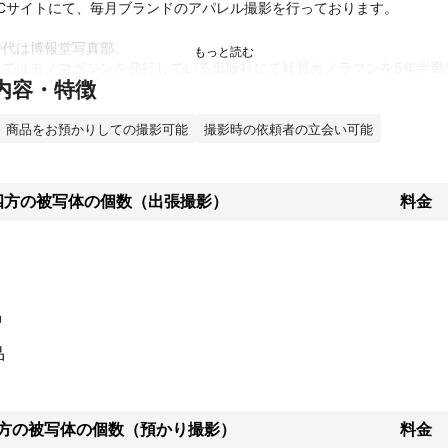
Cサイトにて、毎月ブランドのアパレル撮影を行っております。

代は博報堂写真部、

てはモノマガジンを発行している出版社にて社員カメラマンを5年半勤め
内容・特徴
ンスで、カメラマン歴は２３年になります。

ーの光り物から化粧品、アパレル等の小物まで撮影経験ございます。

商品をお預かりしての撮影可能
撮影時の依頼者の立会い可能
探して撮影することを得意としております。

四方の被写体の個数（出張撮影）
料金
、撮影方法などのご提案もできますので、

ください。

績
ゼクシィ、ゲーテ、



品
グナル、

イン等、

品
事、企業オウンドメディアの

四方の被写体の個数（預かり撮影）
料金