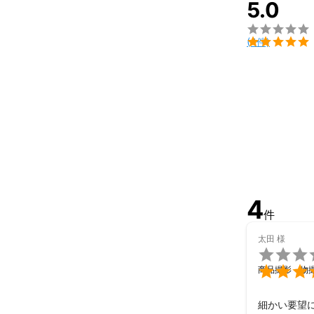
5.0


(4件)
4
件
太田
様


商品撮影・物
細かい要望