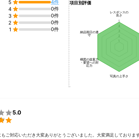

4件
5
項目別評価

0件
4
レスポンスの

0件
3
良さ
5

0件
2
4

0件
1
3
納品期日の遵
守
2
1
構図の提案力
・要望への対
応力
写真の上手さ

5.0

撮り
にもご対応いただき大変ありがとうございました。大変満足しておりま