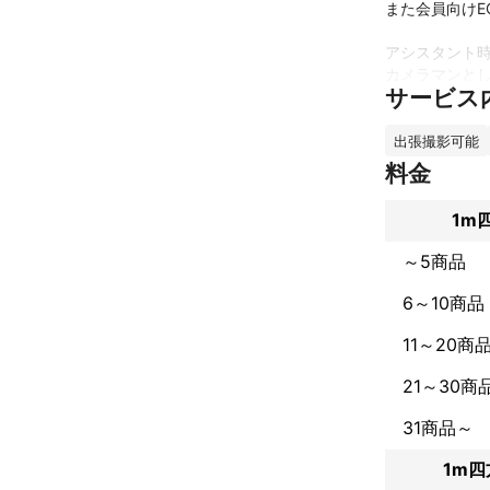
また会員向けE
アシスタント時
カメラマンとし
サービス
現在はフリーラ
時計やジュエリ
出張撮影可能
料金
商品の見せ所を
1m
長年の経験から
安心してお任せ
～5商品
これまでの実
6～10商品
モノマガジン、
Forbes Japan、
11～20商
ダイヤモンドシ
東洋経済オンラ
21～30商
雑誌、web記
31商品～
撮影を担当。

1m