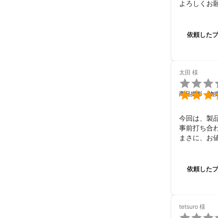
よろしくお
依頼した
太田
様


商品撮影・物
今回は、製品
事前打ち合
まさに、お値
又、次の撮
依頼した
tetsuro
様
