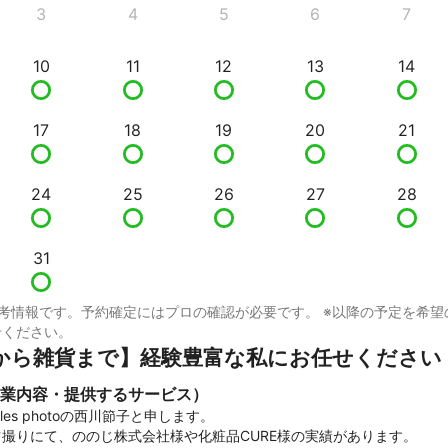
3
4
5
6
7
10
11
12
13
14
17
18
19
20
21
24
25
26
27
28
31
考情報です。予約確定にはプロの確認が必要です。 ※以降の予定を希望
せください。
から雑貨まで】経験豊富な私にお任せください
業内容・提供するサービス）
les photoの西川節子と申します。

撮りにて、ののじ株式会社様や化粧品CURE様の実績があります。
