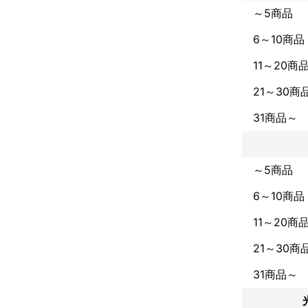
アピールポイ
～5商品
ブツ撮りから人
6～10商品
モノを作ったヒ
11～20商
撮影前のヒア
21～30商
31商品～
～5商品
6～10商品
11～20商
21～30商
31商品～