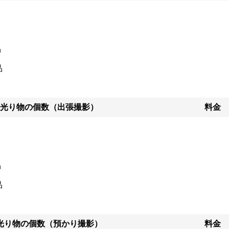
ント
物ポートレート、家族写真まで幅広く対応いたします。

トの思いを伝えられるフォトグラファーを目指しております。

品
リングの時間を大事にしております。
品
光り物の個数（出張撮影）
料金
品
品
光り物の個数（預かり撮影）
料金