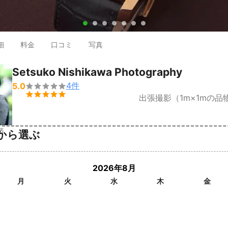
●
●
●
●
●
●
●
細
料金
口コミ
写真
Setsuko Nishikawa Photography
4
件
5.0


出張撮影（1m×1mの品
済
から選ぶ
2026年8月
月
火
水
木
金