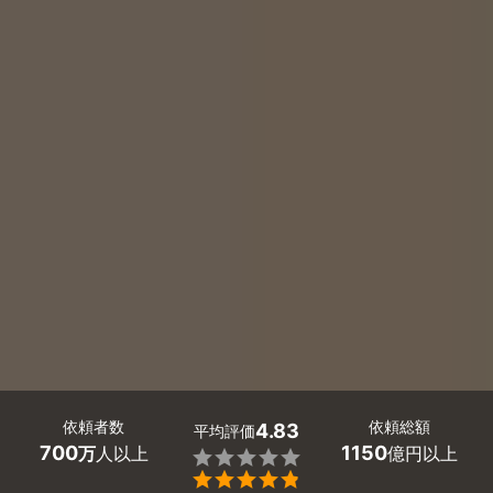
依頼者数
依頼総額
4.83
平均評価
700
1150
万
人以上
億円以上

