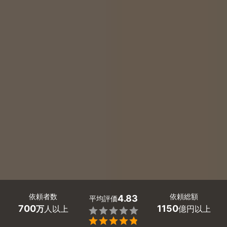
依頼者数
依頼総額
4.83
平均評価
700
1150
万
人以上
億円以上

