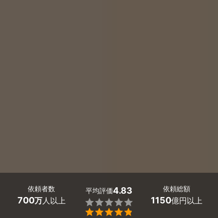
依頼者数
依頼総額
4.83
平均評価
700
1150
万
人以上
億円以上

