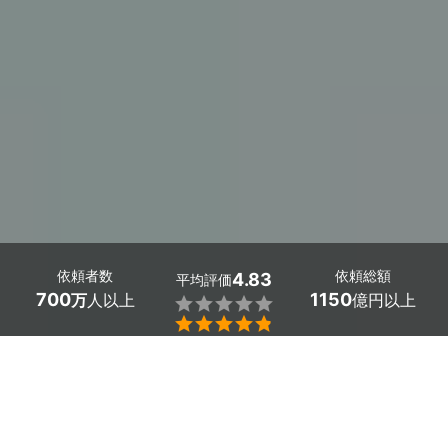
依頼者数
依頼総額
4.83
平均評価
700
1150
万
人以上
億円以上


京都府木津川市でカーテンレール取り付けをお考えの方、
ミツモアでプロを探しませんか。
新居で以下のような悩みありませんか
・各窓に適したカーテンレールやカーテンボックスの選び