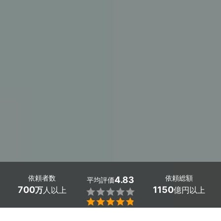
依頼者数
依頼総額
4.83
平均評価
700
1150
万
人以上
億円以上

