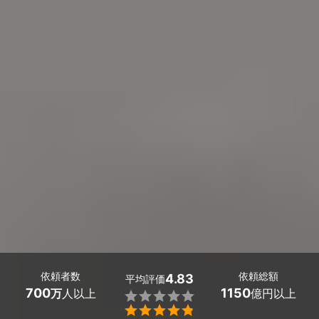
依頼者数
依頼総額
4.83
平均評価
700
1150
万
人以上
億円以上

