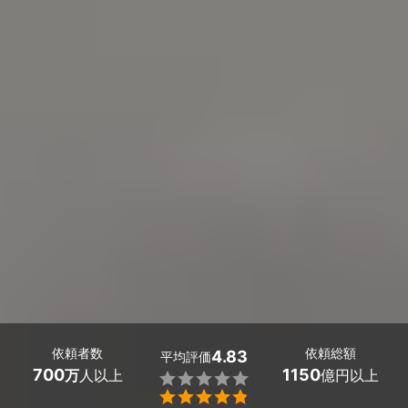
依頼者数
依頼総額
4.83
平均評価
700
1150
万
人以上
億円以上

