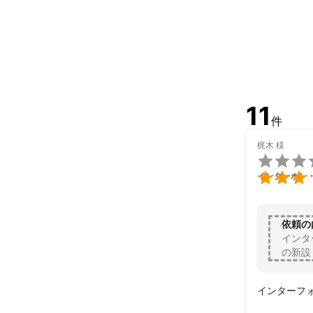
11
件
梶木
様


インターホン
依頼の
インタ
の新設
インターフ