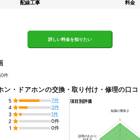
配線工事
料金
詳しい料金を知りたい
画
0件
すべて見る
ホン・ドアホンの交換・取り付け・修理の口コ

7件
5
項目別評価

3件
4
知識の豊富さ

1件
3
5

0件
2
4

0件
1
3
2
説明のわかり
やすさ
1