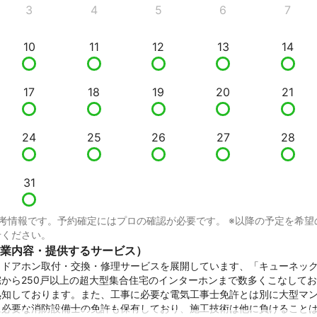
3
4
5
6
7
10
11
12
13
14
17
18
19
20
21
24
25
26
27
28
31
考情報です。予約確定にはプロの確認が必要です。 ※以降の予定を希望
せください。
業内容・提供するサービス）
ドアホン取付・交換・修理サービスを展開しています、「キューネック
から250戸以上の超大型集合住宅のインターホンまで数多くこなして
熟知しております。また、工事に必要な電気工事士免許とは別に大型マ
に必要な消防設備士の免許も保有しており、施工技術は他に負けること