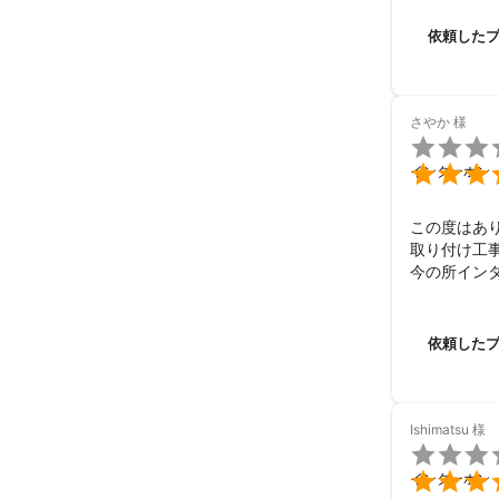
依頼した
さやか
様


インターホン
この度はあり
取り付け工
今の所イン
改めまして、
また機会が
依頼した
Ishimatsu
様


インターホン