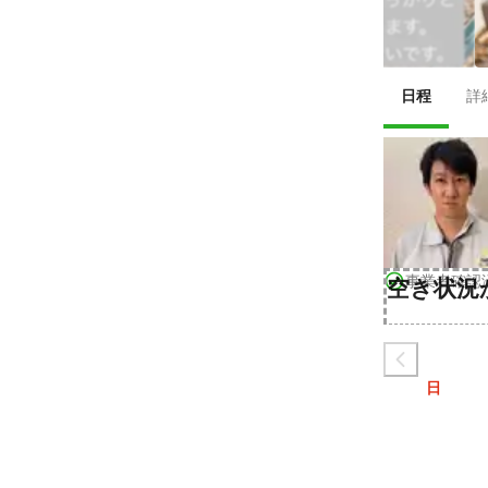
日程
詳
事業者確認
空き状況
日