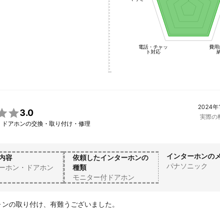
電話・チャッ
費用
ト対応
2024年

3.0
実際の

・ドアホンの交換・取り付け・修理
インターホンの
内容
依頼したインターホンの
パナソニック
ーホン・ドアホン
種類
モニター付ドアホン
ォンの取り付け、有難うございました。