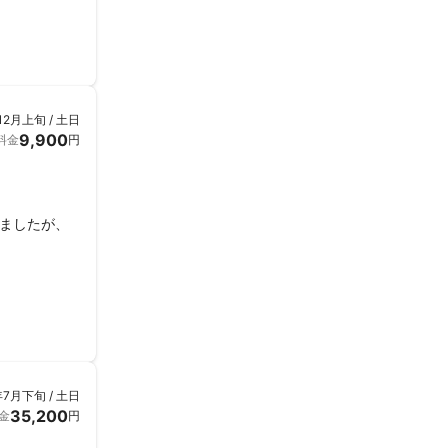
12月上旬 / 土日
9,900
料金
円
ましたが、
年7月下旬 / 土日
35,200
金
円