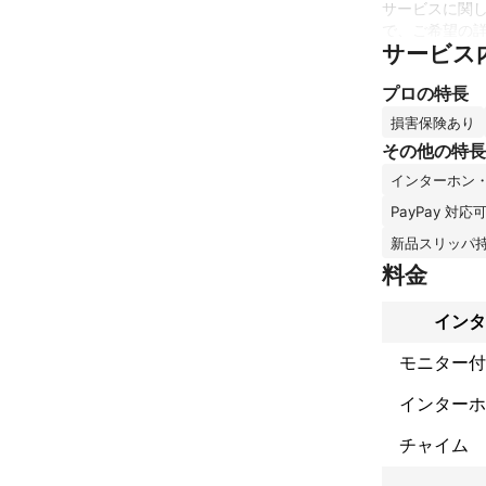
サービスに関
で、ご希望の詳
サービス
弊社はお客様
プロの特長
これまでの実
積水ハウス電気
損害保険あり
情報通信システ
その他の特長
インターホン
トヨタ、小中大
総合病院、ナー
PayPay 対応
役所・合同庁舎
新品スリッパ
大規模マンショ
料金
公団マンション
大手スーパー、
防犯カメラ工事
インタ
個人様宅イン
アピールポイ
モニター付
施工方法を常に
インターホ
1年でも長く
チャイム