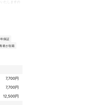
もいたしますの
す。ぜひご安心
3年保証
有者が在籍
7,700円
7,700円
12,500円