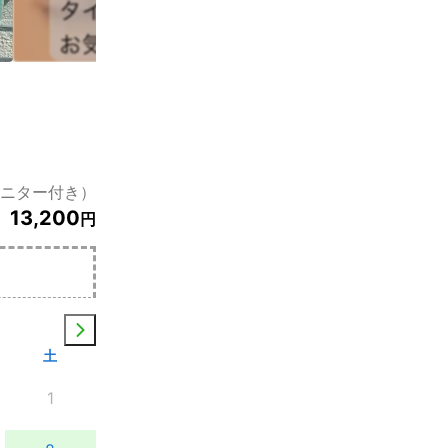
ニター付き）
13,200
円
土
1