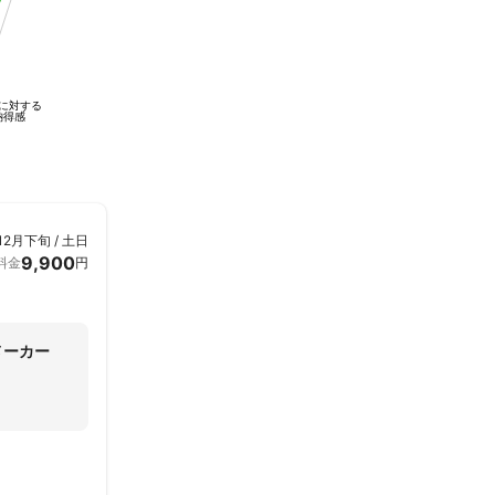
に対する
納得感
12月下旬 / 土日
9,900
料金
円
メーカー