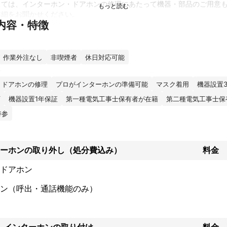
しては、インターホン・ドアホンの修理にあたって機器・部品のご用意
細をお聞かせください。

内容・特徴
のお悩みを解決し、快適な暮らしをサポートできるよう最善を尽くしま
績
工事士として勤務

作業外注なし
非喫煙者
休日対応可能
ム会社に勤務

・ドアホンの修理
プロがインターホンの準備可能
マスク着用
機器設置
学校、電話・ LAN工事

スコール設備改修

可
機器設置1年保証
第一種電気工事士保有者が在籍
第二種電気工事士保
、放送設備改修工事

持参
ンインターホン改修工事

インターホン改修工事

放送設備改修工事



ーホンの取り外し（処分費込み）
料金
ターホン工事、テレビ壁掛け設置工事、コンセント増設工事
ント
ドアホン
見直し、日々研究しております。

ン（呼出・通話機能のみ）
使えるようにメーカー基準以上の施工をおこなっております。