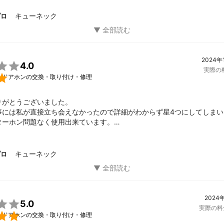
キューネック
プロ
2024年

4.0
実際の

・ドアホンの交換・取り付け・修理
がとうございました。

事には私が直接立ち会えなかったので詳細がわからず星4つにしてしまい
ターホン問題なく使用出来ています。

ありがとうございました。

ありましたら、お願い致します！！
キューネック
プロ
2024

5.0
実際の料

・ドアホンの交換・取り付け・修理