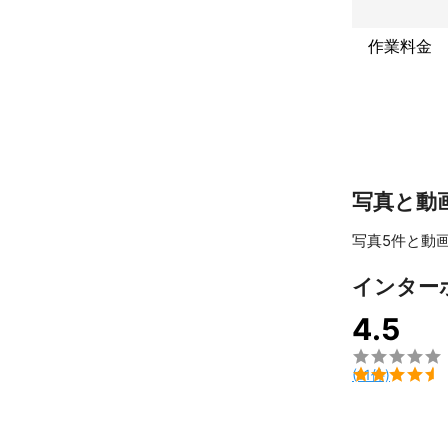
作業料金
写真と動
写真5件と動画
インター
4.5


(11件)