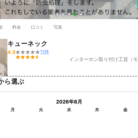
●
●
●
●
●
細
料金
口コミ
写真
キューネック
11
件
4.5


インターホン取り付け工賃（モ
済
から選ぶ
2026年8月
月
火
水
木
金