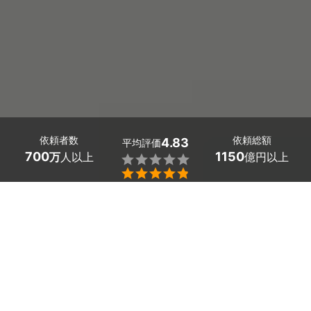
依頼者数
依頼総額
4.83
平均評価
700
1150
万
人以上
億円以上


ミツモアなら兵庫県神河町の手すり取り付けの優良業者
を、料金や口コミなど複数の条件で比較できます。「高
齢の親が階段を使う負担を減らしたい」から「トイレに
補助手すりを付けたい」まで、さまざまなリフォームに
安心対応。費用相場は
1フロア（階段9～15段）分で
29,700～44,000円
ほどで、現在地から近くのおすすめ
業者を手間なく見つけられます。