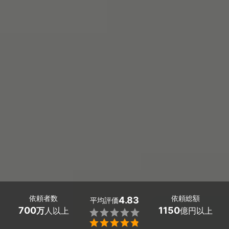
依頼者数
依頼総額
4.83
平均評価
700
1150
万
人以上
億円以上

