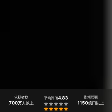
依頼者数
依頼総額
4.83
平均評価
700
1150
万
人以上
億円以上

