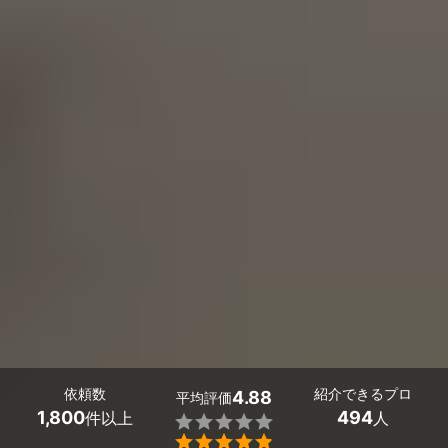
依頼数
紹介できるプロ
4.88
平均評価
1,800
494
件以上
人

