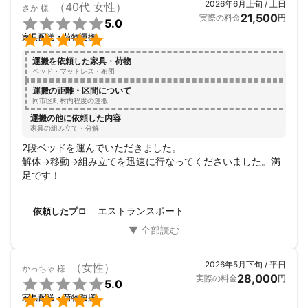
2026年6月上旬 / 土日
（40代 女性）
さか
様
21,500
実際の料金
円

5.0

家具配送・荷物運搬
運搬を依頼した家具・荷物
ベッド・マットレス・布団
運搬の距離・区間について
同市区町村内程度の運搬
運搬の他に依頼した内容
家具の組み立て・分解
2段ベッドを運んでいただきました。

解体→移動→組み立てを迅速に行なってくださいました。満
足です！
エストランスポート
依頼したプロ
2026年5月下旬 / 平日
（女性）
かっちゃ
様
28,000
実際の料金
円

5.0

家具配送・荷物運搬