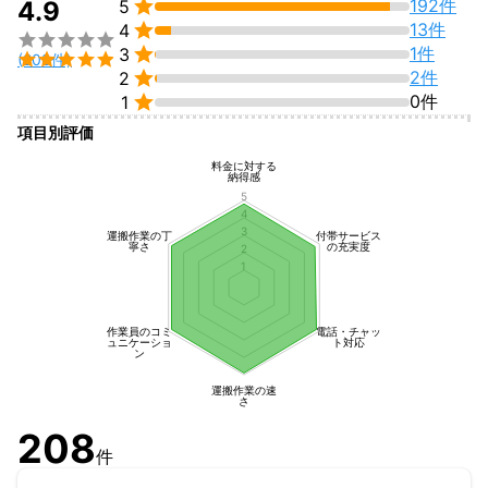

192件
4.9
5

13件
4


1件
3

(208件)

2件
2

0件
1
項目別評価
料金に対する
納得感
5
4
3
運搬作業の丁
付帯サービス
寧さ
の充実度
2
1
作業員のコミ
電話・チャッ
ュニケーショ
ト対応
ン
運搬作業の速
さ
208
件