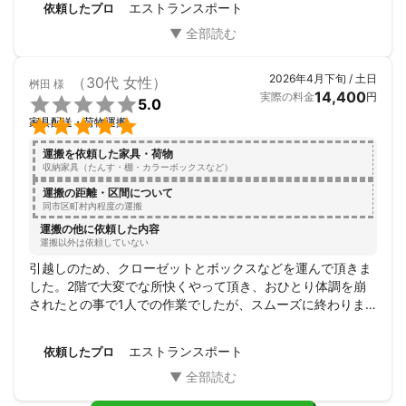
エストランスポート
依頼したプロ
員2名で運び出していただきました。

大型の冷蔵庫のため、搬出および搬入に苦労されていました
が、丁寧な仕事をしていただけました。

ありがとうございました！
2026年4月下旬 / 土日
（30代 女性）
桝田
様
14,400
実際の料金
円

5.0

家具配送・荷物運搬
運搬を依頼した家具・荷物
収納家具（たんす・棚・カラーボックスなど）
運搬の距離・区間について
同市区町村内程度の運搬
運搬の他に依頼した内容
運搬以外は依頼していない
引越しのため、クローゼットとボックスなどを運んで頂きま
した。2階で大変でな所快くやって頂き、おひとり体調を崩
されたとの事で1人での作業でしたが、スムーズに終わりま
した。

ありがとうございました。
エストランスポート
依頼したプロ