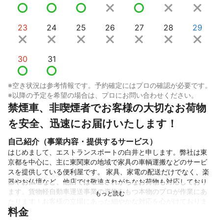
23
24
25
26
27
28
29
30
31
※空き状況は参考情報です。予約確定にはプロの確認が必要です。
※以降の予定を希望の場合は、プロにお問い合わせください。
禁煙車、非喫煙者でお客様の大切なお荷物
を安全、迅速にお届けいたします！
自己紹介（事業内容・提供するサービス）
はじめまして、エストランスポートの白井と申します。弊社は東
京都を中心に、主に東関東の地域で家具の車輌運搬などのサービ
スを提供している便利屋です。 家具、家電の配送だけでなく、楽
器やお仏壇など、他店では敬遠されがちなお荷物も対応しており
ます。貨物軽自動車運送事業の資格をもつ本物のプロが作業にあ
たります！お客様の立場にあった細やかな対応を心がけておりま
料金
すので、ぜひ家具の車両運搬でお困りの場合はご検討ください！