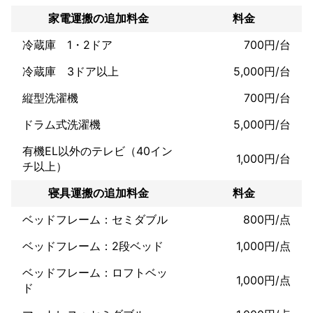
これまでの実績
家電運搬の追加料金
料金
年間実績500件超の豊富な経験を持つスタッフがお客様の大切な
家具を安心・安全に運搬させていただきます。お客様の親身に寄
冷蔵庫 1・2ドア
700円/台
り添うサービスが好評で、口コミでは満点の星5をいただいてお
り、今後もお客様に満足していただけるよう精一杯頑張ります！
冷蔵庫 3ドア以上
5,000円/台
アピールポイント
お客様のご要望にお応えするために夜間や早朝など、年中無休で
縦型洗濯機
700円/台
対応いたします！女性スタッフも在籍しているため、部屋に男性
を入れたくないなど希望があれば指名していただくことも可能で
ドラム式洗濯機
5,000円/台
す。また駐車場代金は当店が負担しますので、ご安心ください！
有機EL以外のテレビ（40イン
1,000円/台
チ以上）
寝具運搬の追加料金
料金
ベッドフレーム：セミダブル
800円/点
ベッドフレーム：2段ベッド
1,000円/点
ベッドフレーム：ロフトベッ
1,000円/点
ド