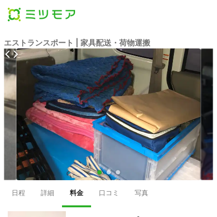
エストランスポート | 家具配送・荷物運搬
●
●
●
日程
詳細
料金
口コミ
写真