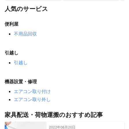
河内町
阿見町
八千代町
古河市
下妻市
土浦市
人気のサービス
美浦村
稲敷市
かすみがうら市
【
神奈川県
】
便利屋
川崎市
不用品回収
引越し
引越し
機器設置・修理
エアコン取り付け
エアコン取り外し
家具配送・荷物運搬のおすすめ記事
2022年06月20日