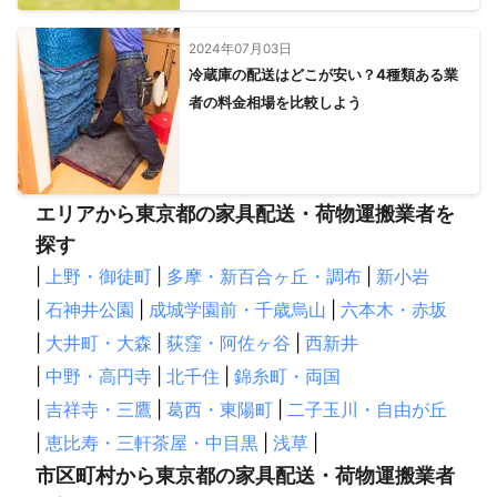
2024年07月03日
冷蔵庫の配送はどこが安い？4種類ある業
者の料金相場を比較しよう
エリアから東京都の家具配送・荷物運搬業者を
探す
|
上野・御徒町
|
多摩・新百合ヶ丘・調布
|
新小岩
|
石神井公園
|
成城学園前・千歳烏山
|
六本木・赤坂
|
大井町・大森
|
荻窪・阿佐ヶ谷
|
西新井
|
中野・高円寺
|
北千住
|
錦糸町・両国
|
吉祥寺・三鷹
|
葛西・東陽町
|
二子玉川・自由が丘
|
恵比寿・三軒茶屋・中目黒
|
浅草
|
市区町村から東京都の家具配送・荷物運搬業者