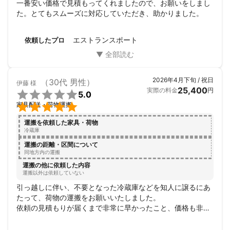
一番安い価格で見積もってくれましたので、お願いをしまし
た。とてもスムーズに対応していただき、助かりました。
エストランスポート
依頼したプロ
2026年4月下旬 / 祝日
（30代 男性）
伊藤
様
25,400
実際の料金
円

5.0

家具配送・荷物運搬
運搬を依頼した家具・荷物
冷蔵庫
運搬の距離・区間について
同地方内の運搬
運搬の他に依頼した内容
運搬以外は依頼していない
引っ越しに伴い、不要となった冷蔵庫などを知人に譲るにあ
たって、荷物の運搬をお願いいたしました。

依頼の見積もりが届くまで非常に早かったこと、価格も非常
に安くご提示いただけたことから依頼しました。

当日までの連絡も非常に丁寧でスムーズであり、当日は作業