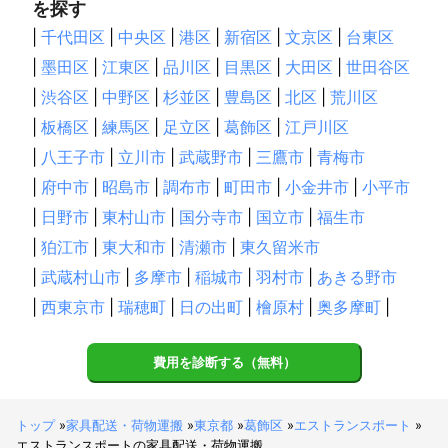
を探す
|
千代田区
|
中央区
|
港区
|
新宿区
|
文京区
|
台東区
|
墨田区
|
江東区
|
品川区
|
目黒区
|
大田区
|
世田谷区
|
渋谷区
|
中野区
|
杉並区
|
豊島区
|
北区
|
荒川区
|
板橋区
|
練馬区
|
足立区
|
葛飾区
|
江戸川区
|
八王子市
|
立川市
|
武蔵野市
|
三鷹市
|
青梅市
|
府中市
|
昭島市
|
調布市
|
町田市
|
小金井市
|
小平市
|
日野市
|
東村山市
|
国分寺市
|
国立市
|
福生市
|
狛江市
|
東大和市
|
清瀬市
|
東久留米市
|
武蔵村山市
|
多摩市
|
稲城市
|
羽村市
|
あきる野市
|
西東京市
|
瑞穂町
|
日の出町
|
檜原村
|
奥多摩町
|
費用を診断する（無料）
トップ
»
家具配送・荷物運搬
»
東京都
»
葛飾区
»
エストランスポート
»
エストランスポートの家具配送・荷物運搬