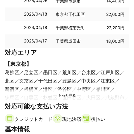
2026/04/26
千葉県市原市
14,400円
2026/04/18
東京都千代田区
22,600円
2026/04/18
千葉県横芝光町
22,200円
2026/04/17
千葉県成田市
18,000円
対応エリア
【
東京都
】
葛飾区
足立区
墨田区
荒川区
台東区
江戸川区
北区
文京区
千代田区
豊島区
中央区
江東区
新宿区
板橋区
港区
渋谷区
中野区
品川区
練馬区
目黒区
杉並区
世田谷区
大田区
武蔵野市
対応可能な支払い方法
西東京市
三鷹市
狛江市
清瀬市
調布市
東久留米市
小金井市
東村山市
小平市
府中市
クレジットカード
現地決済
後払い
稲城市
国分寺市
国立市
東大和市
多摩市
立川市
基本情報
武蔵村山市
羽村市
福生市
瑞穂町
日野市
昭島市