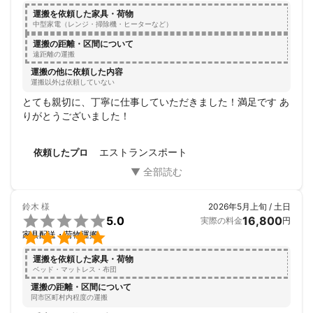
運搬を依頼した家具・荷物
中型家電（レンジ・掃除機・ヒーターなど）
運搬の距離・区間について
遠距離の運搬
運搬の他に依頼した内容
運搬以外は依頼していない
とても親切に、丁寧に仕事していただきました！満足です あ
りがとうございました！
エストランスポート
依頼したプロ
鈴木
様
2026年5月上旬 / 土日

5.0
16,800
実際の料金
円

家具配送・荷物運搬
運搬を依頼した家具・荷物
ベッド・マットレス・布団
運搬の距離・区間について
同市区町村内程度の運搬