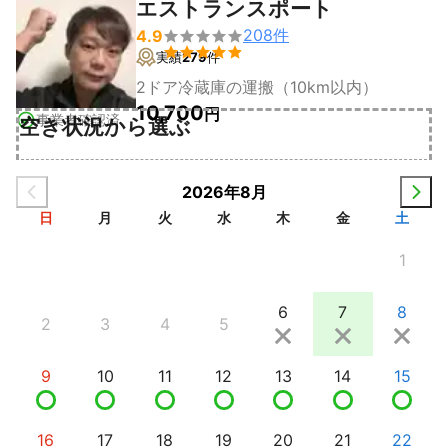
エストランスポート
208
件
4.9


実績
279
件
2ドア冷蔵庫の運搬（10km以内）
10,700
円
事業者確認済
空き状況から選ぶ
2026年8月
日
月
火
水
木
金
土
1
6
7
8
2
3
4
5
9
10
11
12
13
14
15
16
17
18
19
20
21
22