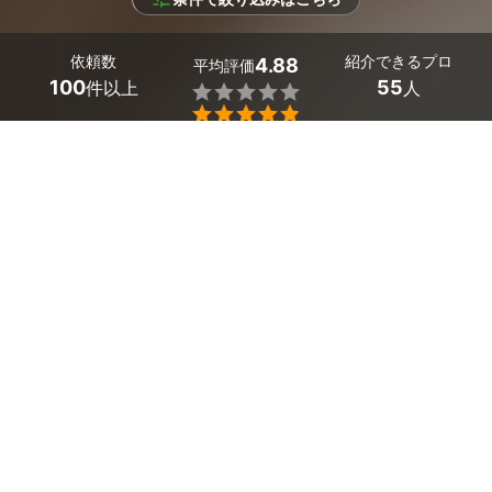
依頼数
紹介できるプロ
4.88
平均評価
100
55
件以上
人


条件を選択して
最適なプロを見つけましょう
エリア
神奈川県 -
（未選択）
55
絞り込む
件
「葬儀の見積もりをもらったけれど適正な価格なのかが不
安」「葬儀の総額でいくらかかるかが心配」そんな悩みを
抱えやすい葬儀のご依頼。
複数の葬儀屋・葬儀社に相談し、見積もりを比較すること