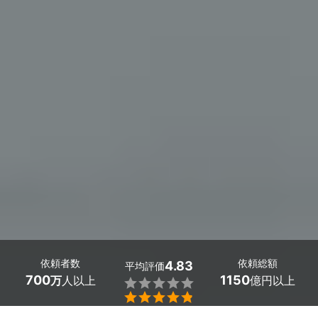
依頼者数
依頼総額
4.83
平均評価
700
1150
万
人以上
億円以上

