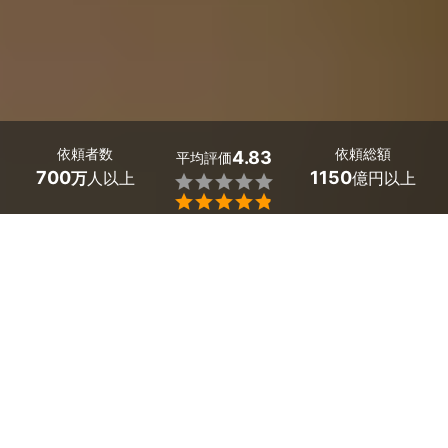
依頼者数
依頼総額
4.83
平均評価
700
1150
万
人以上
億円以上


兵庫県福崎町のスマホ・パソコン修理はミツモアで。
スマホ・パソコンが故障やウイルストラブルで使えないと
いったお悩みはありませんか？
スマホ・パソコンの調子が悪くなったら、無理に自分で直
そうとせず、信頼できるプロに依頼しましょう。
ウイルス駆除やデータ復旧、液晶交といったさまざまな修
理に対応できる専門家がミツモアにおり、安心して作業を
お任せできます。
パソコン修理でデータが消失することを懸念している人も