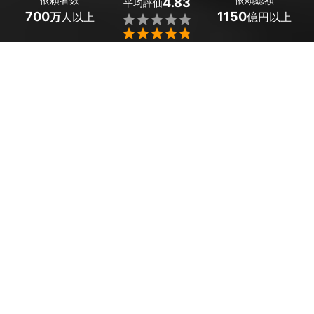
4.83
平均評価
700
1150
万
人以上
億円以上


熊本県阿蘇市のカーエアコンクリーニングは、ミツモア
で。
カーエアコンは放置しておくと、カビや雑菌が繁殖して悪
臭が発生してしまうことも。定期的にクリーニングを行
い、車内を快適に保ちましょう。
ミツモアでは、希望条件を提示すると最大5社のプロから
見積もりを受け取ることができます。
かんたん・お得な見積もり体験を、ミツモアで。
熊本県阿蘇市のおすすめカーエアコンクリーニング
会社・業者