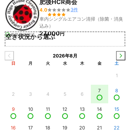
肥後HCR商会
3
件
4.0


車内シングルエアコン清掃（除菌・消臭
込み）
27,000
円
事業者確認済
空き状況から選ぶ
2026年8月
日
月
火
水
木
金
土
1
7
8
2
3
4
5
6
9
10
11
12
13
14
15
16
17
18
19
20
21
22