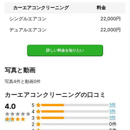
のクリーニングも仕上がりにこだわりを持った丁寧な作業をして
おり、皆様からご好評いただいています。シミ落としも重要な作
カーエアコンクリーニング
料金
業なのは当然の事ながら、消臭対策にお困りのお客様が非常に多
いのが現実です。その中でどんなにしっかり洗浄、消臭を行えて
シングルエアコン
22,000円
もエアコンから吹き出す雑菌、悪臭が原因で数日後には台無しに
デュアルエアコン
22,000円
なる事が何度かありました。

雑菌や悪臭が充満した車の内部ではエアコンの丸洗いというのも
大事な作業だという事でこの度『肥後ＨＣＲ商会』では、カーエ
アコンもエバポレーターを直接高圧洗浄でジャブジャブ丸洗いす
詳しい料金を知りたい
るサービスを導入する運びとなりました。

車に乗るとアレルギー反応が出て困っている方などは是非一度ご
相談下さい。

写真と動画
また、万が一のトラブルの際にも損害賠償保険に加入しています
写真4件と動画0件
ので、初めてのお客様でも安心してご依頼いただける取り組みを
しております

すべて見る
カーエアコンクリーニングの口コミ
どうぞよろしくお願い致します。

1件
4.0
5
アピールポイント

1件
4
☆NPO法人日本ハウスクリーニング協会



1件
3
☆JHAハウスクリーニング士認定資格


(3件)
☆日本洗濯機クリーニング協会認定員


0件
2
☆損害賠償保険加入済み