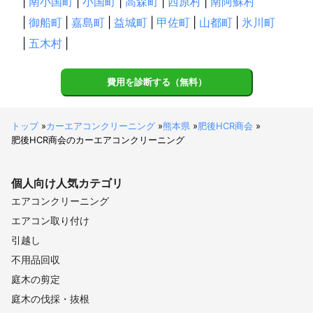
|
南小国町
|
小国町
|
高森町
|
西原村
|
南阿蘇村
|
御船町
|
嘉島町
|
益城町
|
甲佐町
|
山都町
|
氷川町
|
五木村
|
費用を診断する（無料）
トップ
»
カーエアコンクリーニング
»
熊本県
»
肥後HCR商会
»
肥後HCR商会のカーエアコンクリーニング
個人向け
人気カテゴリ
エアコンクリーニング
エアコン取り付け
引越し
不用品回収
庭木の剪定
庭木の伐採・抜根