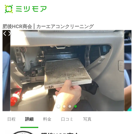
肥後HCR商会 | カーエアコンクリーニング
●
●
●
●
日程
詳細
料金
口コミ
写真