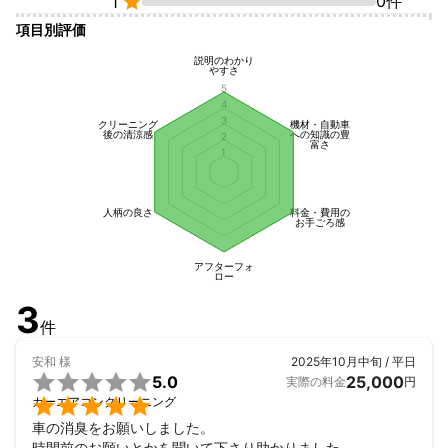

0件
1
項目別評価
説明のわかり
やすさ
5
4
3
クリーニング
機材・自動車
後の清涼感
への知識の豊
2
富さ
1
人柄の良さ
料金・費用の
お手ごろ感
アフターフォ
ロー
3
件
安和
様
2025年10月中旬 / 平日

5.0
25,000
実際の料金
円

カーエアコンクリーニング
車の消臭をお願いしました。

時間前のお願いとかを聞いて下さり助かりました。
