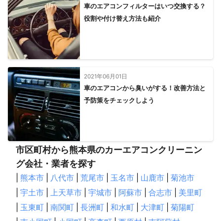
車のエアコンフィルターはいつ交換する？
役割や付け替え方法も紹介
2021年06月01日
車のエアコンから臭いがする！改善方法と
予防策をチェックしよう
市区町村から熊本県のカーエアコンクリーニン
グ会社・業者を探す
|
熊本市
|
八代市
|
荒尾市
|
玉名市
|
山鹿市
|
菊池市
|
宇土市
|
上天草市
|
宇城市
|
阿蘇市
|
合志市
|
美里町
|
玉東町
|
南関町
|
長洲町
|
和水町
|
大津町
|
菊陽町