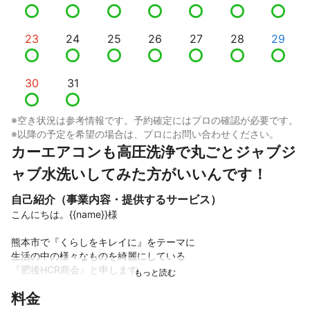
23
24
25
26
27
28
29
30
31
※空き状況は参考情報です。予約確定にはプロの確認が必要です。
※以降の予定を希望の場合は、プロにお問い合わせください。
カーエアコンも高圧洗浄で丸ごとジャブジ
ャブ水洗いしてみた方がいいんです！
自己紹介（事業内容・提供するサービス）
こんにちは。{{name}}様

熊本市で『くらしをキレイに』をテーマに

生活の中の様々なものを綺麗にしている

『肥後HCR商会』と申します。

料金
当店は、ニオイや汚れなどがこもりやすい車のシートや天井など