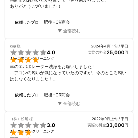
ありがとうございました！
肥後HCR商会
依頼したプロ
kaji
様
2024年4月下旬 / 平日

4.0
25,000
実際の料金
円

カーエアコンクリーニング
車のエバポレーター洗浄をお願いしました！

エアコンの匂いが気になっていたのですが、今のところ匂い
はしなくなりました！

この作業は、出張では出来ず、車を預ける事になり、作業中
見れなかったので、どんな風にエバポレーターを綺麗にされ
肥後HCR商会
依頼したプロ
たか分からなかったのが少し残念？というか気になりまし
た。

汚れた水は見せていただけました！

ありがとうございました！
（株）松尾
様
2022年9月上旬 / 平日

3.0
33,000
実際の料金
円

カーエアコンクリーニング