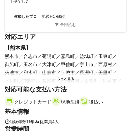
丁寧でした
肥後HCR商会
依頼したプロ
対応エリア
【
熊本県
】
熊本市
合志市
菊陽町
嘉島町
益城町
玉東町
御船町
玉名市
大津町
甲佐町
宇土市
西原村
菊池市
和水町
山鹿市
宇城市
長洲町
美里町
氷川町
南関町
荒尾市
南阿蘇村
山都町
阿蘇市
対応可能な支払い方法
八代市
南小国町
高森町
五木村
上天草市
小国町
産山村
クレジットカード
現地決済
後払い
【
宮崎県
】
基本情報
五ヶ瀬町
【
福岡県
】
経験年数
11
年
従業員
4
人
営業時間
大牟田市
みやま市
八女市
柳川市
筑後市