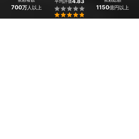
4.83
平均評価
700
1150
万
人以上
億円以上


熊本県菊陽町のカーエアコンクリーニングは、ミツモア
で。
カーエアコンは放置しておくと、カビや雑菌が繁殖して悪
臭が発生してしまうことも。定期的にクリーニングを行
い、車内を快適に保ちましょう。
ミツモアでは、希望条件を提示すると最大5社のプロから
見積もりを受け取ることができます。
かんたん・お得な見積もり体験を、ミツモアで。
熊本県菊陽町のおすすめカーエアコンクリーニング
会社・業者