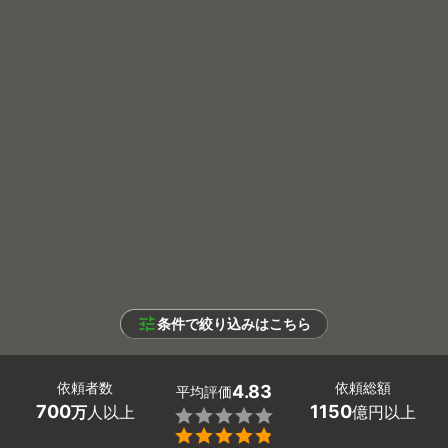
条件で絞り込みはこちら
依頼者数
依頼総額
4.83
平均評価
700
1150
万
人以上
億円以上

