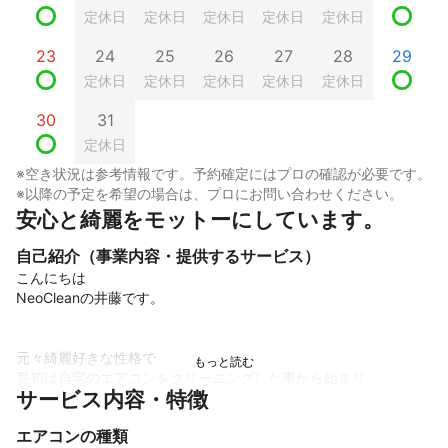
定休日
定休日
定休日
定休日
定休日
23
24
25
26
27
28
29
定休日
定休日
定休日
定休日
定休日
30
31
定休日
※空き状況は参考情報です。予約確定にはプロの確認が必要です。
※以降の予定を希望の場合は、プロにお問い合わせください。
安心と綺麗をモットーにしています。
自己紹介（事業内容・提供するサービス）
こんにちは

NeoCleanの井藤です。

元々綺麗好きな性格で

最初は自宅のエアコンをクリーニングした事から始まり

サービス内容・特徴
今ではエアコンクリーニング専門の研修を修了して、より一層知
識や技術を深める事が出来ました。

エアコンの種類
専門的な知識や技術で汚れや臭いを徹底的に除去します
