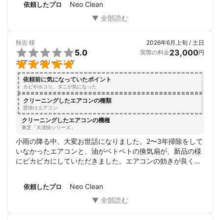
Neo Clean
依頼したプロ
秋吉
様
2026年6月上旬 / 土日

5.0
23,000
実際の料金
円

エアコンクリーニング
依頼前に気になっていたポイント
カビやホコリ、ダニが気になった
クリーニングしたエアコンの種類
壁掛けエアコン
クリーニングしたエアコンの機種
東芝「大清快シリーズ」
小雨の降る中、大変お世話になりました。2〜3年掃除をして
いなかったエアコンと、油がベトベトの換気扇が、新品の様
にピカピカにしていただきました。エアコンの効きが良くな
った事はもちろんですが、部屋の空気も綺麗になった様な気
持ちです。

Neo Clean
依頼したプロ
お一人で大変だったと思いますが、ひとつひとつ説明をして
くださりながら黙々と作業をされておりました。エアコンを
掃除される際には家のペット（犬たち）にも気を使って大き
な音がする事も声をかけていただきました。本当に、作業だ