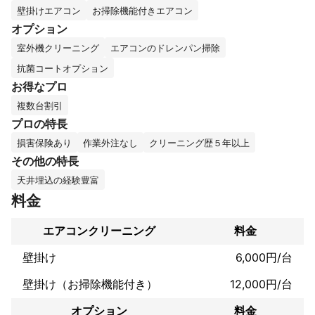
壁掛けエアコン
お掃除機能付きエアコン
オプション
分解難易度の高い機種も対応可能ですが追加で１台につき5000円
室外機クリーニング
エアコンのドレンパン掃除
頂戴いたします。

例）

抗菌コートオプション
・シャープAirest（エアレスト）

お得なプロ
・三菱霧ヶ峰　FZ,シリーズ

・富士通ノクリアXシリーズ

複数台割引
プロの特長
その他、水回り清掃も行っています。

損害保険あり
作業外注なし
クリーニング歴５年以上
お気軽にお問い合わせ

その他の特長
お待ちしています。
これまでの実績
天井埋込の経験豊富
クリーニング歴は５年以上です。

料金
・家庭用エアコンは年間で大体１８０台　

　前後を分解清掃しています。

エアコンクリーニング
料金
　お掃除機能付無し　        ８０台前後

壁掛け
6,000円/台
　お掃除機能付き　　    １００台前後

壁掛け（お掃除機能付き）
12,000円/台
・業務用エアコンは年間３０台前後を

　分解清掃しています。

オプション
料金