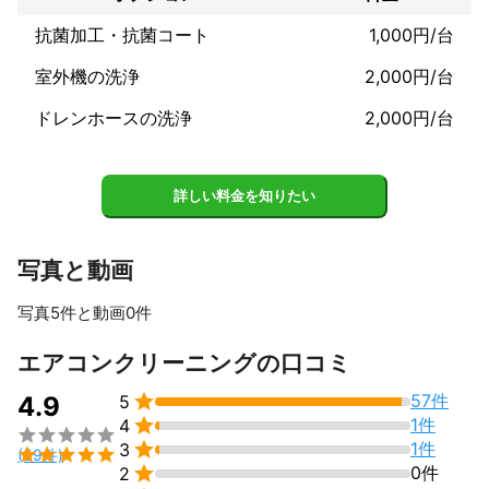
　天カセ４方向　　　天吊りエアコン　

抗菌加工・抗菌コート
1,000円/台
    天カセ２方向　　　床置きエアコン

　天カセ１方向　　

室外機の洗浄
2,000円/台
その他、水回り清掃も行っていますので

ドレンホースの洗浄
2,000円/台
お気軽にお問い合わせください。　
アピールポイント
・電気工事士の国家資格

詳しい料金を知りたい
　を所持しています。

・損害保険完備してますので

写真と動画
　いざという時も安心です。
写真5件と動画0件
すべて見る
エアコンクリーニングの口コミ

57件
4.9
5

1件
4


1件
3

(59件)

0件
2