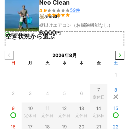
Neo Clean
59
件
4.9


実績
68
件
壁掛けエアコン（お掃除機能なし）
6,000
円
事業者確認済
空き状況から選ぶ
2026年8月
日
月
火
水
木
金
土
1
7
8
2
3
4
5
6
定休日
9
10
11
12
13
14
15
定休日
定休日
定休日
定休日
定休日
16
17
18
19
20
21
22