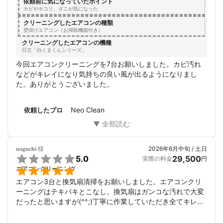
依頼前に気になっていたポイント
カビやホコリ、ダニが気になった
クリーニングしたエアコンの種類
壁掛けエアコン（お掃除機能付き）
クリーニングしたエアコンの機種
日立「白くまくんシリーズ」
今回エアコンクリーニングを7台お願いしました。カビ汚れ
などがキレイになり気持ちの良い風が出るようになりまし
た。ありがとうございました。
Neo Clean
依頼したプロ
𝐧𝐨𝐠𝐮𝐜𝐡𝐢
様
2026年6月中旬 / 土日

5.0
29,500
実際の料金
円

エアコンクリーニング
エアコン3台と換気扇清掃をお願いしました。エアコンクリ
ーニングはテキパキとこなし、換気扇はガンコな汚れで大変
だったと思いますが(^^;)丁寧に作業していただき全てキレイ
になりました。ありがとうございました。また機会があれば
よろしくお願いします！