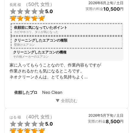
2026年6月上旬 / 土日
（50代 女性）
長尾
様
けでは無く、家族ペットにまで気を遣っていただきながら作
10,500
実際の料金
円

5.0
業していただき、我が家としては大変満足しております。


エアコンクリーニング
次回もお願いしたいと思っております。
依頼前に気になっていたポイント
カビやホコリ、ダニが気になった
クリーニングしたエアコンの種類
壁掛けエアコン
クリーニングしたエアコンの機種
その他メーカーのエアコン
家に入ってもらうことなので、作業内容もですが

作業されるかたも気になるところです。

ネオクリーンさんは、とても気持ちよく

安心してお任せすることができました。

お値段もお安いと思いました。

Neo Clean
依頼したプロ
また、お願いしたいです。

ありがとうございました。
2026年5月下旬 / 土日
（40代 女性）
はる
様
8,500
実際の料金
円

5.0

エアコンクリーニング