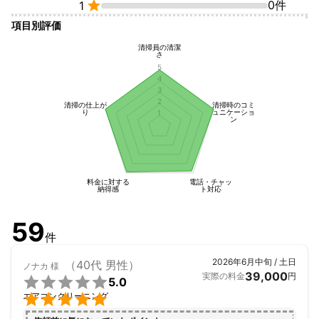

0件
1
項目別評価
清掃員の清潔
さ
5
4
3
2
清掃の仕上が
清掃時のコミ
り
ュニケーショ
1
ン
料金に対する
電話・チャッ
納得感
ト対応
59
件
2026年6月中旬 / 土日
（40代 男性）
ノナカ
様
39,000
実際の料金
円

5.0

エアコンクリーニング