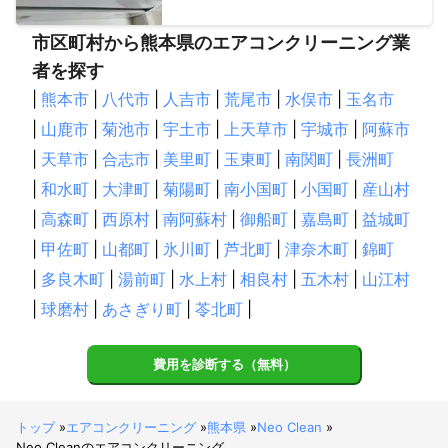
市区町村から熊本県のエアコンクリーニング業
者を探す
|
熊本市
|
八代市
|
人吉市
|
荒尾市
|
水俣市
|
玉名市
|
山鹿市
|
菊池市
|
宇土市
|
上天草市
|
宇城市
|
阿蘇市
|
天草市
|
合志市
|
美里町
|
玉東町
|
南関町
|
長洲町
|
和水町
|
大津町
|
菊陽町
|
南小国町
|
小国町
|
産山村
|
高森町
|
西原村
|
南阿蘇村
|
御船町
|
嘉島町
|
益城町
|
甲佐町
|
山都町
|
氷川町
|
芦北町
|
津奈木町
|
錦町
|
多良木町
|
湯前町
|
水上村
|
相良村
|
五木村
|
山江村
|
球磨村
|
あさぎり町
|
苓北町
|
費用を診断する（無料）
トップ
»
エアコンクリーニング
»
熊本県
»
Neo Clean
»
Neo Cleanのエアコンクリーニング