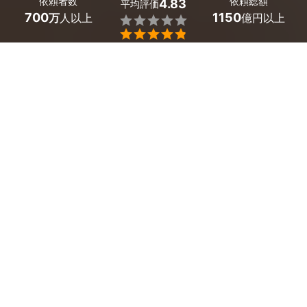
依頼者数
依頼総額
4.83
平均評価
700
1150
万
人以上
億円以上


最大５件
2分で依頼
見積が届く
プロを選ぶ
兵庫県南あわじ市のホームページ制作のサービス一
覧
オウンドメディア・ポータルサイト制作
企業・会社ホームページ制作