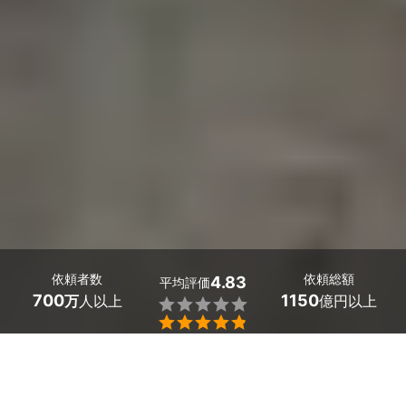
依頼者数
依頼総額
4.83
平均評価
700
1150
万
人以上
億円以上


兵庫県の美容室・サロンのホームページ制作会社探しはミ
ツモアで。
美容室やネイルサロン、エステサロンや整体院は、今やネ