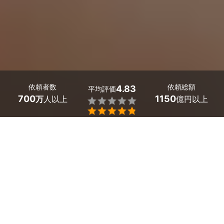
依頼者数
依頼総額
4.83
平均評価
700
1150
万
人以上
億円以上


最大５件
2分で依頼
見積が届く
プロを選ぶ
千葉県木更津市のホームページ制作のサービス一覧