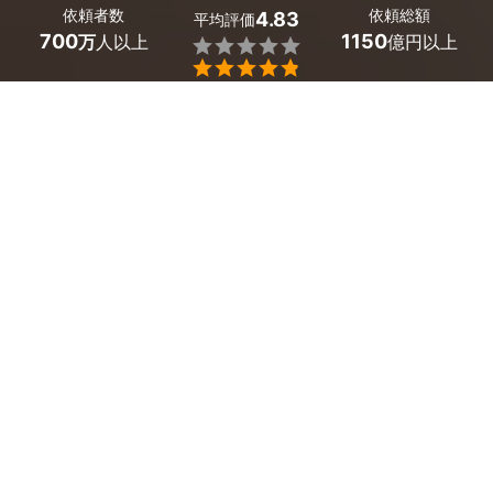
依頼者数
依頼総額
4.83
平均評価
700
1150
万
人以上
億円以上


最大５件
2分で依頼
見積が届く
プロを選ぶ
千葉県山武市のホームページ制作のサービス一覧
オウンドメディア・ポータルサイト制作
企業・会社ホームページ制作