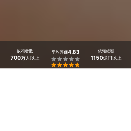
依頼者数
依頼総額
4.83
平均評価
700
1150
万
人以上
億円以上


最大５件
2分で依頼
見積が届く
プロを選ぶ
千葉県印西市のホームページ制作のサービス一覧