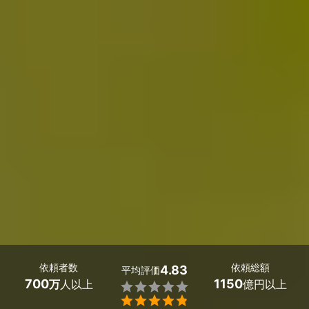
依頼者数
依頼総額
4.83
平均評価
700
1150
万
人以上
億円以上

