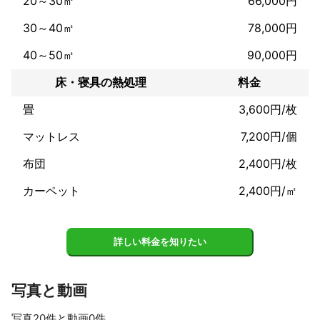
20～30㎡
66,000円
┗━━━━━━━━━━━━━━━━┛

30～40㎡
78,000円
┏━━━━━━━━━━━━━━━━┓

40～50㎡
90,000円
　相見積もりされるお客様へ注意喚起！

　トコジラミの相場はバラバラですので

床・寝具の熱処理
料金
　保証があるか確認、2回作業で確実に

　駆除できるかを見分ければ絞りやすい

畳
3,600円/枚
　かと思いますので気をつけてください

┗━━━━━━━━━━━━━━━━┛

マットレス
7,200円/個
布団
2,400円/枚
※[駆除屋BEAMの強み]※

カーペット
2,400円/㎡
◎トコジラミ専門店なので駆除の難しいトコジラミをいとも簡単
に完全駆除します。

詳しい料金を知りたい
◎赤ちゃんやお年寄り薬剤に弱い方が触れても大丈夫な安心安全
な薬剤使用。

写真と動画
◎施工後30~100日保証がお付けします。確実に駆除するので保証
を使われる方は僅か3%未満！

写真20件と動画0件