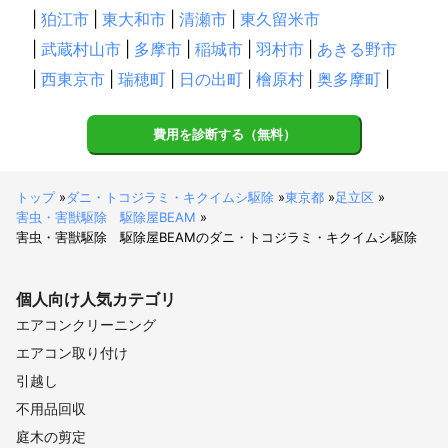
|
狛江市
|
東大和市
|
清瀬市
|
東久留米市
|
武蔵村山市
|
多摩市
|
稲城市
|
羽村市
|
あきる野市
|
西東京市
|
瑞穂町
|
日の出町
|
檜原村
|
奥多摩町
|
費用を診断する（無料）
トップ
»
ダニ・トコジラミ・キクイムシ駆除
»
東京都
»
足立区
»
害虫・害獣駆除 駆除屋BEAM
»
害虫・害獣駆除 駆除屋BEAMのダニ・トコジラミ・キクイムシ駆除
個人向け
人気カテゴリ
エアコンクリーニング
エアコン取り付け
引越し
不用品回収
庭木の剪定