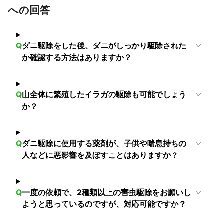
への回答
江戸川区
港区
中野区
江東区
渋谷区
練馬区
杉並区
目黒区
品川区
世田谷区
武蔵野市
大田区
西東京市
三鷹市
狛江市
調布市
清瀬市
Q
ダニ駆除をした後、ダニがしっかり駆除された
東久留米市
小金井市
東村山市
小平市
府中市
か確認する方法はありますか？
国分寺市
稲城市
国立市
東大和市
多摩市
立川市
武蔵村山市
日野市
昭島市
瑞穂町
福生市
町田市
羽村市
八王子市
あきる野市
青梅市
日の出町
Q
山全体に繁殖したイラガの駆除も可能でしょう
檜原村
奥多摩町
か？
【
福島県
】
矢祭町
塙町
棚倉町
檜枝岐村
Q
ダニ駆除に使用する薬剤が、子供や喘息持ちの
【
千葉県
】
人などに悪影響を及ぼすことはありますか？
市川市
松戸市
浦安市
流山市
鎌ケ谷市
船橋市
柏市
習志野市
白井市
我孫子市
野田市
八千代市
印西市
四街道市
千葉市
佐倉市
栄町
袖ケ浦市
Q
一度の依頼で、2種類以上の害虫駆除をお願いし
酒々井町
木更津市
八街市
富里市
市原市
成田市
ようと思っているのですが、対応可能ですか？
長柄町
東金市
芝山町
神崎町
富津市
大網白里市