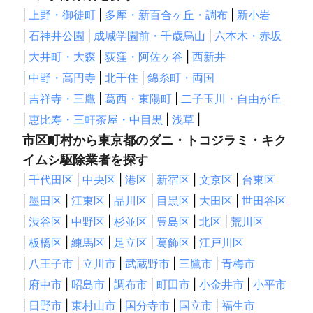
愛川町
相模原市
鎌倉市
藤沢市
逗子市
厚木市
|
上野・御徒町
|
多摩・新百合ヶ丘・調布
|
新小岩
寒川町
横須賀市
葉山町
茅ヶ崎市
清川村
|
石神井公園
|
成城学園前・千歳烏山
|
六本木・赤坂
伊勢原市
平塚市
秦野市
大磯町
三浦市
二宮町
|
大井町・大森
|
荻窪・阿佐ヶ谷
|
西新井
中井町
松田町
大井町
開成町
山北町
小田原市
|
中野・高円寺
|
北千住
|
錦糸町・両国
南足柄市
箱根町
真鶴町
湯河原町
|
吉祥寺・三鷹
|
葛西・東陽町
|
二子玉川・自由が丘
【
東京都（島しょ部）
】
|
恵比寿・三軒茶屋・中目黒
|
浅草
|
大島町
利島村
市区町村から東京都のダニ・トコジラミ・キク
イムシ駆除業者を探す
|
千代田区
|
中央区
|
港区
|
新宿区
|
文京区
|
台東区
|
墨田区
|
江東区
|
品川区
|
目黒区
|
大田区
|
世田谷区
|
渋谷区
|
中野区
|
杉並区
|
豊島区
|
北区
|
荒川区
|
板橋区
|
練馬区
|
足立区
|
葛飾区
|
江戸川区
|
八王子市
|
立川市
|
武蔵野市
|
三鷹市
|
青梅市
|
府中市
|
昭島市
|
調布市
|
町田市
|
小金井市
|
小平市
|
日野市
|
東村山市
|
国分寺市
|
国立市
|
福生市