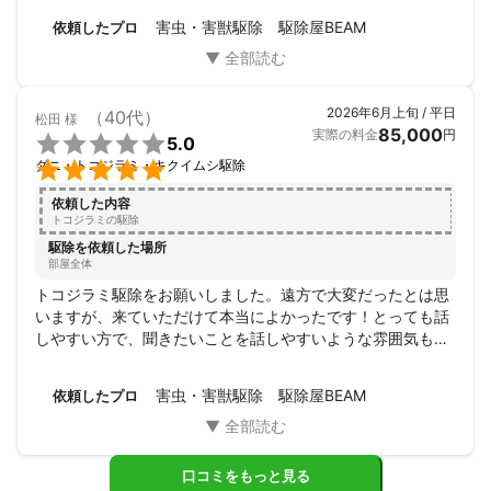
久しぶりに安眠できました。ありがとうございます。
ご依頼を検討しておられる方は安心して質問からでもしてきてく
害虫・害獣駆除 駆除屋BEAM
依頼したプロ
ださい。

弊社は確実に駆除します。

文字通り確実に駆除いたします。

2026年6月上旬 / 平日
（40代）
松田
様
85,000
実際の料金
円

5.0

ダニ・トコジラミ・キクイムシ駆除
分割なども対応しております！

学生さんでもしっかり駆除させていただきます。
依頼した内容
トコジラミの駆除
駆除を依頼した場所
部屋全体
トコジラミ駆除をお願いしました。遠方で大変だったとは思
いますが、来ていただけて本当によかったです！とっても話
しやすい方で、聞きたいことを話しやすいような雰囲気も作
ってくださり、本当に安心しました！作業は思っていたより
大掛かりでなく、あっという間に終わった印象です。料金プ
害虫・害獣駆除 駆除屋BEAM
依頼したプロ
ランも、うちに一番合うものを提案してくださり、その点も
信頼できました。色々不安でいっぱいでしたが、今は家族み
んな安心して過ごせてます！本当にお願いしてよかったで
す！ありがとうございました！
口コミをもっと見る