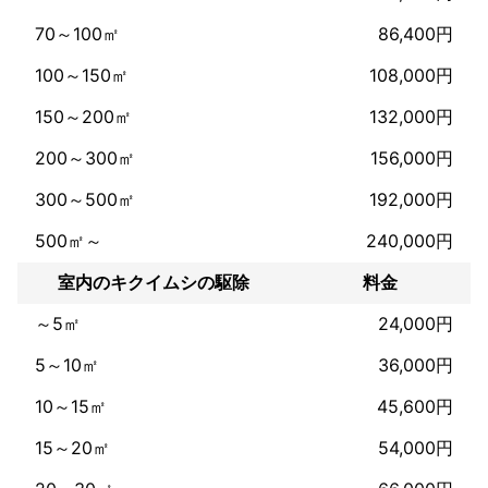
なのでまずはご相談だけでもしてみてください。

電話が苦手な人は夜中でもメッセージください!!

70～100㎡
86,400円
トコジラミはしっかり駆除しないと中途半端には終わりません！

100～150㎡
108,000円
まずは噛まれたかな？と思ったら弊社にご相談を!!
これまでの実績
150～200㎡
132,000円
《トコジラミ専門店》完全駆除・它将完全消灭・완전히 제거되었
200～300㎡
156,000円
습니다・Tôi hứa sẽ loại bỏ hoàn toàn nó

300～500㎡
192,000円
┏━━━━━━━━━━━━━━━━┓

500㎡～
240,000円
初めまして、ご覧頂きありがとございます♪︎

室内のキクイムシの駆除
料金
軽く弊社の自己紹介・このサービスについてご説明いたします。

～5㎡
24,000円
トコジラミ駆除　弊社代表の　藤岡　私が基本的に担当いたしま
す。

5～10㎡
36,000円
私は大家族のパパでとても気さくで話しやすい人間です♪︎

10～15㎡
45,600円
安心して疑問や不安や値引きなどぶつけちゃってください＊

15～20㎡
54,000円
どんな状況でも確実に駆除する男です！
