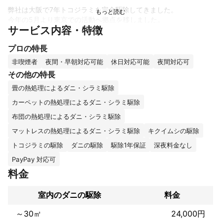
弊社は大阪で7年トコジラミを完全駆除してきました。

今年の5月より東京での活動へ拠点を移しました。

サービス内容・特徴
トコジラミを駆除するにあたって私はあらゆることを研究してい
き必要であればメーカーに直接問い合わせお客様の疑問を解消す
プロの特長
ることもございます。

非喫煙者
夜間・早朝対応可能
休日対応可能
夜間対応可
それほどにトコジラミのことを知りたいのと理解したうえで駆除
その他の特長
していきたいと考えております。

畳の熱処理によるダニ・シラミ駆除
これから弊社の特徴を少しご紹介いたします。

カーペットの熱処理によるダニ・シラミ駆除
《駆除屋BEAM》がおすすめな理由

布団の熱処理によるダニ・シラミ駆除
★業界内でも料金が安い!!

マットレスの熱処理によるダニ・シラミ駆除
キクイムシの駆除
トコジラミの駆除
ダニの駆除
駆除1年保証
深夜料金なし
★広さでは無く間取りで料金が設定されてるので高額になりにく
い!!

PayPay 対応可
料金
★施工後保証があり安心、保証を使うお客様の確率も全体の1%程
度

室内のダニの駆除
料金
★人体に安全性の高い薬剤なので赤ちゃんがいるご家庭でも安心
～30㎡
24,000円
してご使用いただけます。
