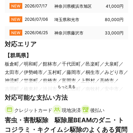
2026/07/17
NEW
神奈川県横浜市旭区
41,000円
2026/07/06
NEW
埼玉県和光市
80,000円
2026/06/25
NEW
神奈川県藤沢市
33,000円
対応エリア
【
群馬県
】
板倉町
明和町
館林市
千代田町
邑楽町
大泉町
太田市
伊勢崎市
玉村町
藤岡市
桐生市
みどり市
神流町
甘楽町
前橋市
富岡市
上野村
高崎市
吉岡町
榛東村
渋川市
下仁田町
南牧村
安中市
対応可能な支払い方法
昭和村
沼田市
高山村
川場村
東吾妻町
片品村
長野原町
中之条町
みなかみ町
嬬恋村
草津町
クレジットカード
現地決済
後払い
【
東京都
】
害虫・害獣駆除 駆除屋BEAMのダニ・ト
足立区
荒川区
北区
台東区
墨田区
葛飾区
コジラミ・キクイムシ駆除のよくある質問
文京区
豊島区
千代田区
新宿区
中央区
板橋区