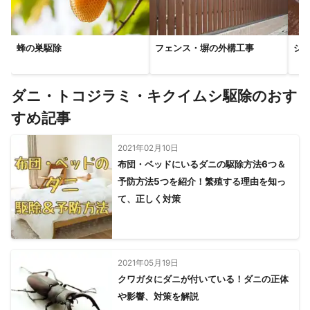
和光市
越谷市
吉川市
朝霞市
松伏町
志木市
さいたま市
新座市
富士見市
春日部市
三芳町
蜂の巣駆除
フェンス・塀の外構工事
シ
ふじみ野市
上尾市
蓮田市
所沢市
杉戸町
宮代町
伊奈町
白岡市
川越市
桶川市
幸手市
狭山市
川島町
北本市
久喜市
入間市
鶴ヶ島市
坂戸市
ダニ・トコジラミ・キクイムシ駆除のおす
日高市
吉見町
鴻巣市
加須市
毛呂山町
東松山市
すめ記事
鳩山町
羽生市
行田市
越生町
飯能市
滑川町
嵐山町
ときがわ町
熊谷市
小川町
東秩父村
2021年02月10日
布団・ベッドにいるダニの駆除方法6つ＆
横瀬町
寄居町
深谷市
美里町
長瀞町
皆野町
予防方法5つを紹介！繁殖する理由を知っ
本庄市
神川町
秩父市
上里町
小鹿野町
て、正しく対策
【
静岡県
】
小山町
熱海市
御殿場市
裾野市
函南町
三島市
長泉町
伊豆の国市
清水町
伊東市
沼津市
富士市
富士宮市
伊豆市
東伊豆町
2021年05月19日
河津町
西伊豆町
クワガタにダニが付いている！ダニの正体
静岡市
下田市
松崎町
や影響、対策を解説
【
栃木県
】