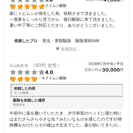
プランとしては2回作業を推奨いたしました、2回作業で240000
た。

ダニ・トコジラミ・キクイムシ駆除
円となりました。

家にトビムシが発生した為、依頼させて頂きました。

宿泊施設の場合長期的な保証が難しいのでその都度保証日数をご
一度家をしっかり見てから、後日駆除に来て頂きました。

相談いたします。

暑い中丁寧にご対応くださり、ありがとうございました。
宿泊施設のオーナー様などご相談ください。

害虫・害獣駆除 駆除屋BEAM
依頼したプロ
ここまでご覧頂きありがとございました、弊社はトコジラミを常
に研究しあらゆる情報を網羅しておりますのでトコジラミかなと
思ったらすぐにご連絡ください。
アピールポイント
2026年7月中旬 / 平日
（60代 女性）
石山睦美
様
私は数年前からトコジラミを駆除してきておりますが、その中で
30,000
実際の料金
円

4.0
も他社様に依頼したが駆除できず高額な請求のみが残り残念な思

ダニ・トコジラミ・キクイムシ駆除
いをされてるお客様が多くいることにすごく憤りを感じておりま
す。

依頼した内容
ダニの駆除
弊社はそんなことが無いように間取りで一律価格を設定してお
駆除を依頼した場所
り、2回目作業終了から保証も設けております。

部屋全体
午前中に薬を撒いていただき、夕方和室のベッドに寝た時に
何より確実に駆除できる技術、知識を備えております。

はまだざらざら小さな虫？みたいなものを感じたのですが掃
なのでどこの業者よりも知識も豊富ですのでいかなる質問にもお
除機をかけたらその後は大丈夫でした。薬が効いてきたのか
答えいたします。

な？
