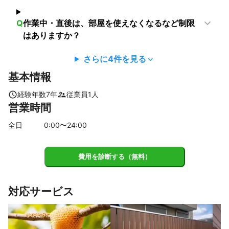
君津市
茂原市
山武市
長南町
多古町
九十九里町
Q
作業中・直後は、部屋を使えなくなるなど制限
白子町
横芝光町
睦沢町
長生村
香取市
一宮町
はありますか？
大多喜町
匝瑳市
鋸南町
いすみ市
鴨川市
勝浦市
旭市
東庄町
御宿町
南房総市
館山市
銚子市
さらに
4
件を見る
【
長野県
】
基本情報
川上村
南相木村
北相木村
南牧村
佐久穂町
経験年数
7
年
従業員
1
人
小海町
軽井沢町
佐久市
御代田町
富士見町
営業時間
小諸市
原村
東御市
立科町
【
山梨県
】
全日
0
:00〜
24
:00
上野原市
道志村
小菅村
大月市
丹波山村
都留市
西桂町
甲州市
忍野村
山中湖村
富士吉田市
費用を診断する（無料）
山梨市
笛吹市
富士河口湖町
鳴沢村
甲府市
昭和町
中央市
甲斐市
市川三郷町
韮崎市
北杜市
対応サービス
身延町
富士川町
南アルプス市
南部町
早川町
【
埼玉県
】
八潮市
草加市
川口市
三郷市
蕨市
戸田市