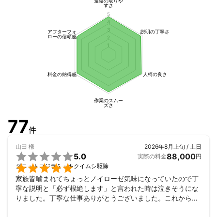
━━━━━━━━━━━━━━━━

連絡の取りや
すさ
●こちらで施工すれば保証は付きませんが費用を抑えて駆除する
5
ことができます。

4
しかし2回目が無いので完全に駆除できるかは繁殖の具合によりま
3
アフターフォ
説明の丁寧さ
ローの信頼感
2
す。

1
■2回作業　【30日~90日】

料金の納得感
人柄の良さ
━━━━━━━━━━━━━━━━━

●2回作業からは保証が付きますので保証期間を選択いただくシス
テムになっております。　保証も付けたいが費用も抑えたい場合
作業のスムー
ズさ
には30日を選んでください。

77
今回ここのお客様は90日保証を希望ですので最終的な料金はこち
件
らになります。

山田
様
2026年8月上旬 / 土日

5.0
88,000
トコジラミ駆除　2回作業　保証90日

実際の料金
円

ダニ・トコジラミ・キクイムシ駆除
料金当日現金払い・分割で振り込み・オンラインクレジット　￥1
家族皆噛まれてちょっとノイローゼ気味になっていたので丁
32000~

寧な説明と「必ず根絶します」と言われた時は泣きそうにな
となります。

りました。丁寧な仕事ありがとうございました。これからも
トコジラミに悩む家庭を救済していって下さい。
ちなみにこの場合ですと早ければ次の日から噛まれることは無く