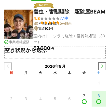
害虫・害獣駆除 駆除屋BEAM
77
件
4.8


初回返信時間
30分以内
実績
102
件
室内のトコジラミ駆除＋寝具熱処理（30
㎡）
事業者確認済
57,600
円
空き状況から選ぶ
2026年8月
日
月
火
水
木
金
土
1
7
8
2
3
4
5
6