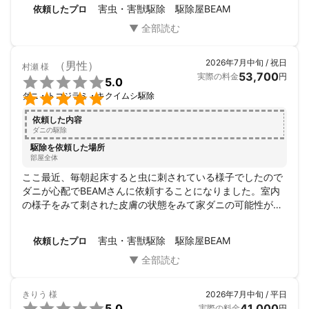
害虫・害獣駆除 駆除屋BEAM
依頼したプロ
なります。

完全駆除までは14日弱で完全駆除に至りました。

こちらは一例ですので間取りによって料金は変わりますので自分
2026年7月中旬 / 祝日
（男性）
はどうなのかなぁ？などお気軽にお問い合わせください。

村瀬
様
53,700
実際の料金
円

5.0

ダニ・トコジラミ・キクイムシ駆除
┏━━━━━━━━━━━━━━━━┓

依頼した内容
　ホテル・ゲストハウス・民泊の場合

ダニの駆除
┗━━━━━━━━━━━━━━━━┛

駆除を依頼した場所
部屋全体
弊社は宿泊施設でもトコジラミの駆除を承っております。

こちらも一例をあげますと

ここ最近、毎朝起床すると虫に刺されている様子でしたので
ダニが心配でBEAMさんに依頼することになりました。室内
全16ベッド

の様子をみて刺された皮膚の状態をみて家ダニの可能性が高
そのうち3つからトコジラミを発見とのご相談。

いという見解でした。天井の隙間からダニが落ちてくるのが
原因の一つだったようで隙間をふさぎ家ダニ用の殺虫剤をま
害虫・害獣駆除 駆除屋BEAM
依頼したプロ
事前に調査が必要と感じ事前調査を行いました、その結果半分以
いてくれました。普通の駆除業者さんは殺虫剤をまいて終わ
上でトコジラミが発生してることが確認できました。

るところが多いなか、BEAMさんは自らの経験から原因をみ
こちらの担当者様は外国の方でしたが翻訳アプリなどで外国のお
つけて処置してくれて親身になって対応してくれました。駆
客様もしっかり対応いたしました。

除業者さんは当たりハズレが多いなかBEAMさんは当たりで
きりう
様
2026年7月中旬 / 平日
す。今夜は安心して眠れそうです。ありがとうございまし

5.0
41,000
実際の料金
円