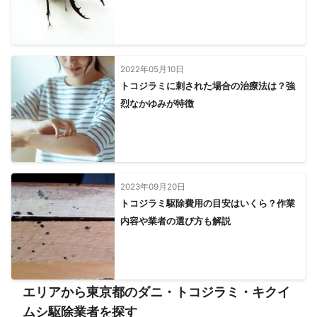
野木町
小山市
栃木市
足利市
下野市
真岡市
上三川町
壬生町
佐野市
益子町
芳賀町
茂木町
鹿沼市
市貝町
宇都宮市
高根沢町
那須烏山市
2022年05月10日
さくら市
那珂川町
塩谷町
矢板市
日光市
トコジラミに刺された場合の治療法は？強
大田原市
那須塩原市
那須町
烈なかゆみが特徴
【
茨城県
】
守谷市
取手市
つくばみらい市
坂東市
利根町
常総市
境町
五霞町
龍ケ崎市
牛久市
つくば市
古河市
河内町
八千代町
阿見町
下妻市
土浦市
2023年09月20日
結城市
美浦村
稲敷市
かすみがうら市
筑西市
トコジラミ駆除費用の目安はいくら？作業
石岡市
桜川市
行方市
小美玉市
潮来市
笠間市
内容や業者の選び方も解説
鉾田市
鹿嶋市
茨城町
神栖市
水戸市
大洗町
城里町
ひたちなか市
那珂市
東海村
常陸大宮市
日立市
常陸太田市
大子町
高萩市
北茨城市
【
神奈川県
】
エリアから東京都のダニ・トコジラミ・キクイ
川崎市
横浜市
大和市
座間市
綾瀬市
海老名市
ムシ駆除業者を探す