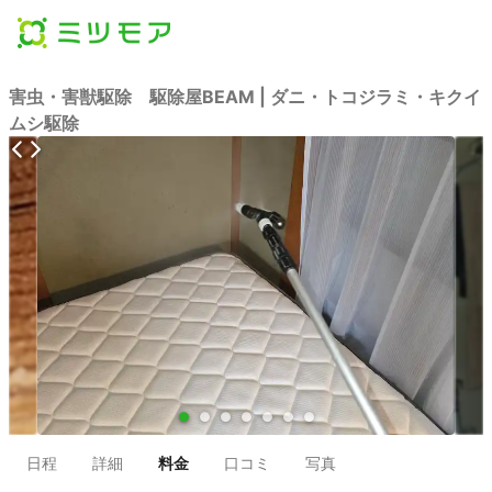
害虫・害獣駆除 駆除屋BEAM | ダニ・トコジラミ・キクイ
ムシ駆除
●
●
●
●
●
●
●
日程
詳細
料金
口コミ
写真