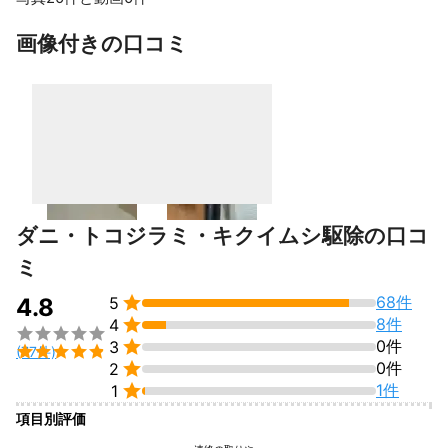
◎一律価格で費用が膨大になることが無いです。

すべて見る
画像付きの口コミ
┏━━━━━━━━┓

　駆除費用について

┗━━━━━━━━┛

弊社は間取りや作業回数などで一律価格を設けております。

その一例をご紹介いたします。

最もご依頼が多い3LDKでご説明いたします。

ダニ・トコジラミ・キクイムシ駆除の口コ
【例】3LDK　戸建て　3人家族

ミ
発生しているのは夫婦寝室にて奥様が噛まれ初め旦那様にも数日

68件
4.8
5
のうちに噛まれ初めました。　お子様が小さいこともありそちら

8件
4
に行かれる前に駆除をしたい。



0件
3

(77件)

0件
2
部屋数はリビングもカウントしますので全部で4部屋、プランは3

1件
1
LDKのプランになります。

項目別評価
■1回作業　保証0日間　90000円~　
