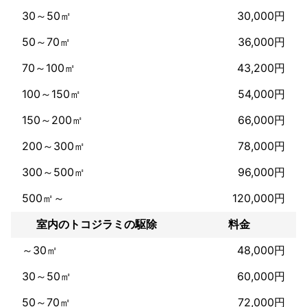
30～50㎡
30,000円
《企業理念》

50～70㎡
36,000円
私は元々害虫駆除を始めたきっかけとしてぼったくり業者で働い
てしまっていたことです。

70～100㎡
43,200円
元々は害虫駆除というものを知りませんでした、その中で害虫駆
除で勤めることになりある日勤めてる会社のやり方に疑問を持ち
100～150㎡
54,000円
始めました。

なんで内容が同じなのに境遇や環境で金額を変えるのか？それに
150～200㎡
66,000円
全く理解ができず私は間違ってると思い会社を辞めて自分でそう
いうお客様の助けになればと思いこの仕事を立ち上げました。

200～300㎡
78,000円
300～500㎡
96,000円
なので私はお客様にできる限り寄り添った提案をしたいと考えて
おりますし、料金に納得いただけなければその都度ご相談もいた
500㎡～
120,000円
だき双方折り合いがついて納得してもらったうえでしか作業はい
たしません。

室内のトコジラミの駆除
料金
私の第一に考えるのはできる限りスピーディーに問題を解決し、
～30㎡
48,000円
お客様の平穏な日常を取り戻すこと。

30～50㎡
60,000円
ですので弊社のお客様には様々なお客様がいますし私は全力でお
応えしていきます。

50～70㎡
72,000円