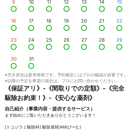
9
10
11
12
13
14
15
16
17
18
19
20
21
22
23
24
25
26
27
28
29
30
31
※空き状況は参考情報です。予約確定にはプロの確認が必要です。
※以降の予定を希望の場合は、プロにお問い合わせください。
《保証アリ》-《間取りでの定額》-《完全
駆除お約束！》-《安心な薬剤》
自己紹介（事業内容・提供するサービス）
まず始めにご覧いただきありがとうございます！

[トコジラミ駆除科] 駆除屋BEAM(びーむ)
