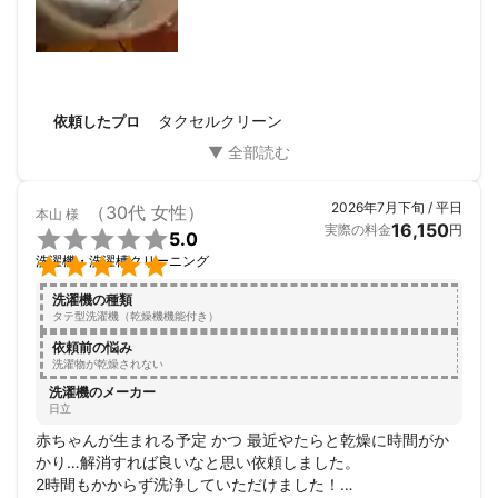
した。

作業中は工程を丁寧に説明していただき、ビフォーアフター
の写真も見せてもらえたので安心感がありました。料金もメ
ーカー経由より抑えられ、対応もスムーズでした。

まだ作業後の洗濯や乾燥は試していないので効果はこれから
確認ですが、対応や作業の丁寧さには大変満足しています。
タクセルクリーン
依頼したプロ
2026年7月下旬 / 平日
（30代 女性）
本山
様
16,150
実際の料金
円

5.0

洗濯機・洗濯槽クリーニング
洗濯機の種類
タテ型洗濯機（乾燥機機能付き）
依頼前の悩み
洗濯物が乾燥されない
洗濯機のメーカー
日立
赤ちゃんが生まれる予定 かつ 最近やたらと乾燥に時間がか
かり…解消すれば良いなと思い依頼しました。

2時間もかからず洗浄していただけました！
