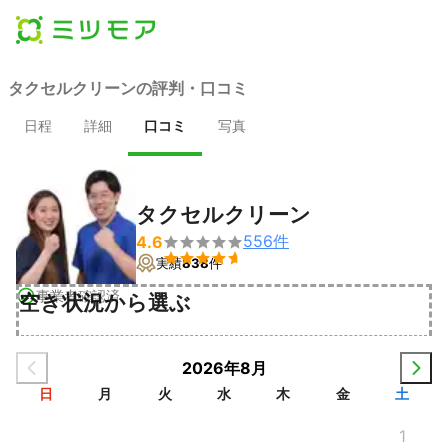
タクセルクリーンの評判・口コミ
日程
詳細
口コミ
写真
タクセルクリーン
556
件
4.6


実績
838
件
事業者確認済
空き状況から選ぶ
2026年8月
日
月
火
水
木
金
土
1