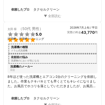
その後乾燥込みで動かしてみましたが、今までは2回乾燥が
必須だったのが1回で乾くようになり…！とても助かりまし
タクセルクリーン
依頼したプロ
た。

また何かありましたらよろしくお願いします！
2026年7月上旬 / 平日
（50代 男性）
太田
様
43,770
実際の料金
円

5.0

洗濯機・洗濯槽クリーニング
洗濯機の種類
ドラム式洗濯機
依頼前の悩み
洗濯物のにおいが気になる
洗濯機のメーカー
日立
8年ほど使った洗濯機とエアコン2台のクリーニングを依頼し
ました。作業もテキパキとても早くとてもキレイになりまし
た。お風呂でホコリを落としていただきましたが、お風呂の
排水口まで変えていただけました。価格も大変リーズナブル
でとても満足です。
タクセルクリーン
依頼したプロ