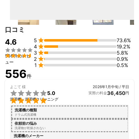
若い働き盛りのスタッフが多数在籍しています。若さだけではな
く技術、豊富な経験、たしかなノウハウを持ち皆様の暮らしを豊
かにすることをモットーにしております。

リピーター客を多く獲得しており、お掃除の質の高さを証明して
口コミ
おります！


5
73.6%
4.6
他社では実現できな価格やサービスを、当社独自のシステム採用

4
19.2%

によって実現しています。


3
5.8%

556件のレビ
必ず当社を選んでもらうメリットがあります☆

2
0.9%
ュー

1
0.5%
556
件
よこて
様
2026年1月中旬 / 平日

5.0
36,450
実際の料金
円

洗濯機・洗濯槽クリーニング
洗濯機の種類
ドラム式洗濯機
依頼前の悩み
洗濯物が乾燥されない
洗濯機のメーカー