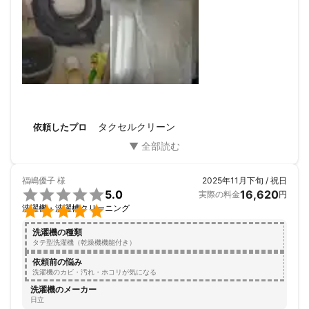
タクセルクリーン
依頼したプロ
福嶋優子
様
2025年11月下旬 / 祝日

5.0
16,620
実際の料金
円

洗濯機・洗濯槽クリーニング
洗濯機の種類
タテ型洗濯機（乾燥機機能付き）
依頼前の悩み
洗濯機のカビ・汚れ・ホコリが気になる
洗濯機のメーカー
日立