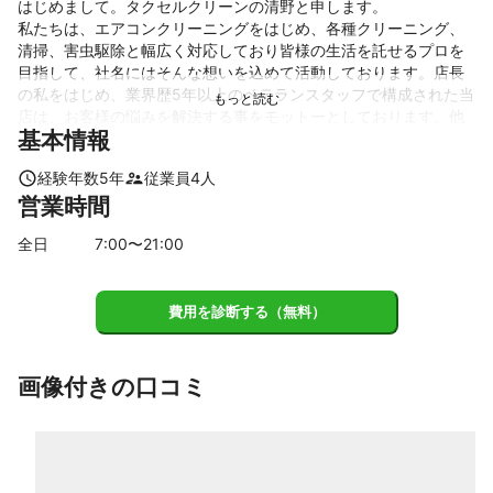
はじめまして。タクセルクリーンの清野と申します。

私たちは、エアコンクリーニングをはじめ、各種クリーニング、
清掃、害虫駆除と幅広く対応しており皆様の生活を託せるプロを
目指して、社名にはそんな想いを込めて活動しております。店長
の私をはじめ、業界歴5年以上のベテランスタッフで構成された当
店は、お客様の悩みを解決する事をモットーとしております。他
基本情報
これまでの実績
経験年数
5
年
従業員
4
人
これまでの施工件数は2000件を超えています！

営業時間
また、施工スタッフは一般社団法人洗濯機クリーニング協会の正
会員でしっかりとした研修を受けたプロの技術をご提供いたしま
全日
7
:00〜
21
:00
す。
アピールポイント
・早朝、夜間スタートOK

費用を診断する（無料）
・駐車料金無料

・複数注文で割引も可能

・作業外注一切なし

画像付きの口コミ
・エコ洗剤使用

・神奈川県最安・徹底した清掃体制

・一般社団法人洗濯機クリーニング協会の正会員

・JBEA 一般社団法人日本トコジラミ駆除協会正会員
