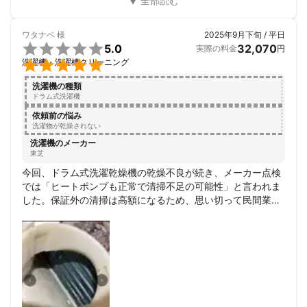
ワタナベ
様
2025年9月下旬 / 平日

5.0
32,070
実際の料金
円

洗濯機・洗濯槽クリーニング
洗濯機の種類
ドラム式洗濯機
依頼前の悩み
洗濯物が乾燥されない
洗濯機のメーカー
東芝
今回、ドラム式洗濯乾燥機の乾燥不良が続き、メーカー点検
では「ヒートポンプも正常で清掃不足の可能性」と言われま
した。保証外の清掃は高額になるため、思い切って民間業者
さんに分解洗浄をお願いしました。

作業では普段の掃除では手が届かない ヒートポンプ周りの奥
に汚れが溜まっていることを確認 してもらい、しっかり洗浄
していただきました。

自分では「そこまで汚れていないのでは？」と思っていまし
たが、実際に分解していただくと目に見えない部分にしっか
り汚れが付着しており、専門業者ならではの作業だと感じま