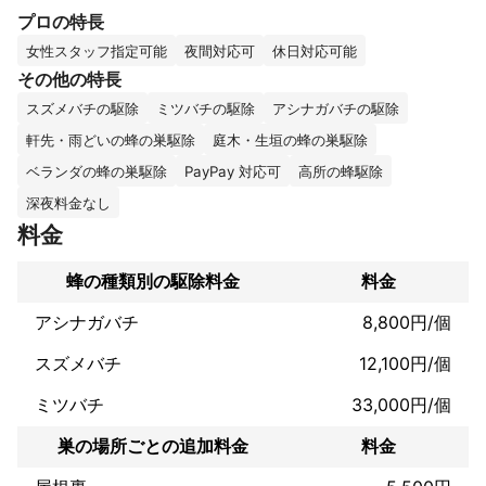
【FlowerBell】が選ばれる理由

プロの特長
★口コミが100件以上！

女性スタッフ指定可能
夜間対応可
休日対応可能
90%以上の方から★5を頂いております。

その他の特長
スズメバチの駆除
ミツバチの駆除
アシナガバチの駆除
★女性の作業員なので女性のお客様や一人のお客様でも安心して
軒先・雨どいの蜂の巣駆除
庭木・生垣の蜂の巣駆除
いただけます！

ベランダの蜂の巣駆除
PayPay 対応可
高所の蜂駆除
★コミュニケーションを大事にしており、一人一人のお客様のお
深夜料金なし
話をしっかりお伺いいたします！

料金
★お話が大好きなので常に笑顔・丁寧なご対応をさせていただき
蜂の種類別の駆除料金
料金
ます。

アシナガバチ
8,800円/個
★幅広く身近な内容にもご相談させていただくことが可能です。

スズメバチ
12,100円/個
★小さな会社ですので、金額が他社より安いです。

ミツバチ
33,000円/個
★年内保証付き！

(同じ場所に巣を作られた場合、2回目以降何度でも無料で駆除を
巣の場所ごとの追加料金
料金
行います)
