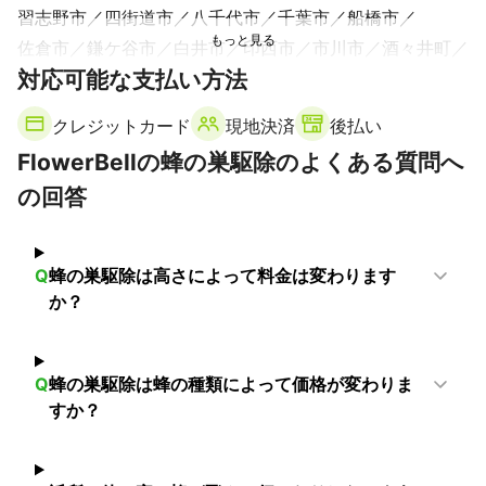
習志野市
四街道市
八千代市
千葉市
船橋市
佐倉市
鎌ケ谷市
白井市
印西市
市川市
酒々井町
対応可能な支払い方法
八街市
浦安市
松戸市
栄町
我孫子市
柏市
富里市
東金市
流山市
成田市
芝山町
長柄町
クレジットカード
現地決済
後払い
大網白里市
山武市
袖ケ浦市
市原市
茂原市
FlowerBellの蜂の巣駆除のよくある質問へ
九十九里町
木更津市
多古町
横芝光町
白子町
の回答
神崎町
長南町
長生村
睦沢町
匝瑳市
一宮町
野田市
香取市
君津市
大多喜町
【
茨城県
】
Q
蜂の巣駆除は高さによって料金は変わります
利根町
取手市
河内町
龍ケ崎市
守谷市
牛久市
か？
つくばみらい市
阿見町
稲敷市
美浦村
常総市
つくば市
坂東市
土浦市
Q
蜂の巣駆除は蜂の種類によって価格が変わりま
すか？