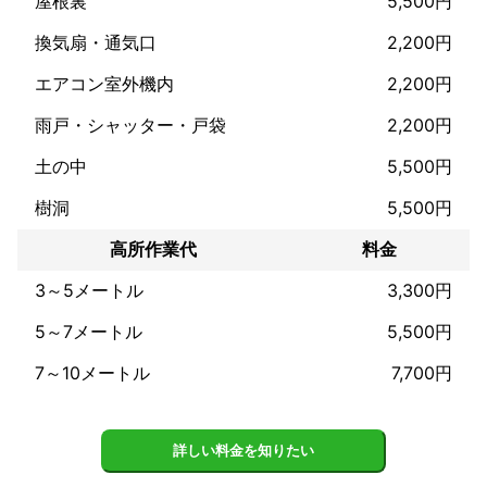
屋根裏
5,500円
ご状況やご要望は様々かと思いますので、まずはミツモアのチャ
ットよりお気軽にご連絡ください。

換気扇・通気口
2,200円
電話も大歓迎です。

エアコン室外機内
2,200円
どうぞよろしくお願いいたします。

雨戸・シャッター・戸袋
2,200円
これまでの実績
土の中
5,500円
1日に多くて7.8件回っております。

昨年は一人で600件以上現場を回りました。

樹洞
5,500円
屋根裏、床下、コンクリートの壁の隙間からでてくる蜂を殺虫し
てから穴埋め作業。

高所作業代
料金
畑の中の大スズメバチの駆除。

3～5メートル
3,300円
アピールポイント
アシナガバチでしたら、準備から駆除、片付けまで最速5分で作業
5～7メートル
5,500円
終了。

蜂が飛び回る前に殺虫してしまいますので、駆除中の被害を最小
7～10メートル
7,700円
限に抑えることができます。小さな会社ですので、金額が他社よ
り安いです。お会いしてから高額請求する会社が増えています
が、当社は100%ありません。基本料金以外にかかる金額は全て提
詳しい料金を知りたい
示している通りです。(高所や屋根裏)電話で質問だけでも歓迎で
す。常にお客様に寄り添うような接客を心がけております。不安