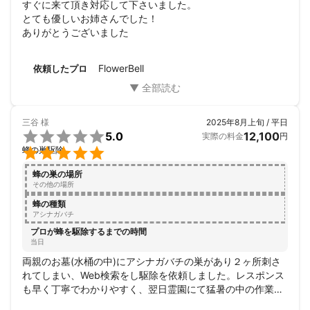
すぐに来て頂き対応して下さいました。

とても優しいお姉さんでした！

ありがとうございました
FlowerBell
依頼したプロ
三谷
様
2025年8月上旬 / 平日

5.0
12,100
実際の料金
円

蜂の巣駆除
蜂の巣の場所
その他の場所
蜂の種類
アシナガバチ
プロが蜂を駆除するまでの時間
当日
両親のお墓(水桶の中)にアシナガバチの巣があり２ヶ所刺さ
れてしまい、Web検索をし駆除を依頼しました。レスポンス
も早く丁寧でわかりやすく、翌日霊園にて猛暑の中の作業、
アッという間に終わりました。料金も安くてお人柄も良く今