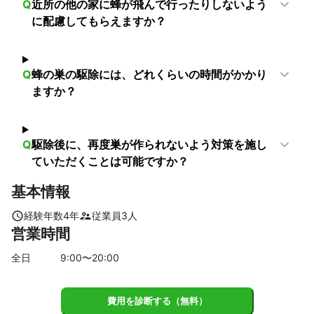
Q
近所の他の家に蜂が飛んで行ったりしないよう
に配慮してもらえますか？
Q
蜂の巣の駆除には、どれくらいの時間がかかり
ますか？
Q
駆除後に、再度巣が作られないよう対策を施し
ていただくことは可能ですか？
基本情報
経験年数
4
年
従業員
3
人
営業時間
全日
9
:00〜
20
:00
費用を診断する（無料）