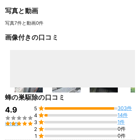
や不満を思わせるようなことは絶対しません。
写真と動画
写真7件と動画0件
すべて見る
画像付きの口コミ
蜂の巣駆除の口コミ

303件
4.9
5

14件
4


1件
3

(318件)

0件
2

0件
1