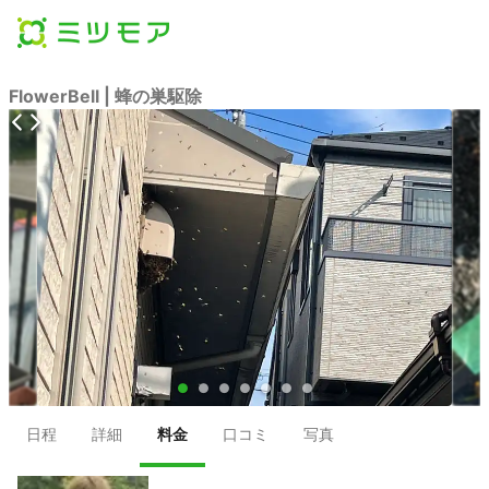
FlowerBell | 蜂の巣駆除
●
●
●
●
●
●
●
日程
詳細
料金
口コミ
写真