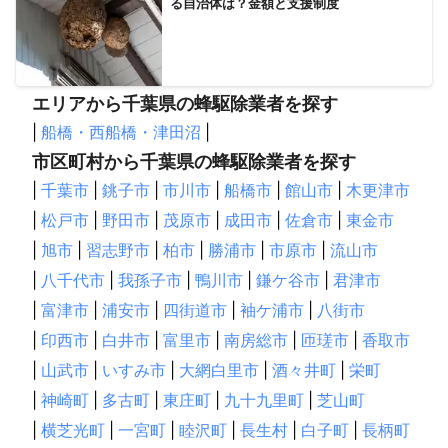
る自治体は？金額と支援制度
エリアから千葉県の蜂駆除業者を探す
|
船橋・西船橋・津田沼
|
市区町村から千葉県の蜂駆除業者を探す
|
千葉市
|
銚子市
|
市川市
|
船橋市
|
館山市
|
木更津市
|
松戸市
|
野田市
|
茂原市
|
成田市
|
佐倉市
|
東金市
|
旭市
|
習志野市
|
柏市
|
勝浦市
|
市原市
|
流山市
|
八千代市
|
我孫子市
|
鴨川市
|
鎌ケ谷市
|
君津市
|
富津市
|
浦安市
|
四街道市
|
袖ケ浦市
|
八街市
|
印西市
|
白井市
|
富里市
|
南房総市
|
匝瑳市
|
香取市
|
山武市
|
いすみ市
|
大網白里市
|
酒々井町
|
栄町
|
神崎町
|
多古町
|
東庄町
|
九十九里町
|
芝山町
|
横芝光町
|
一宮町
|
睦沢町
|
長生村
|
白子町
|
長柄町