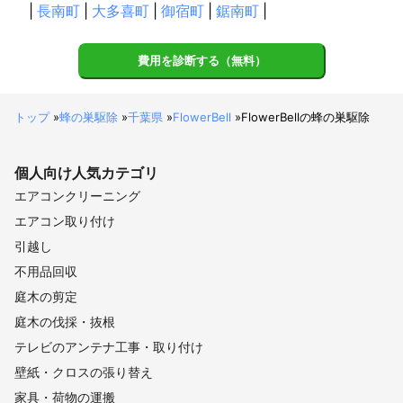
|
長南町
|
大多喜町
|
御宿町
|
鋸南町
|
費用を診断する（無料）
トップ
»
蜂の巣駆除
»
千葉県
»
FlowerBell
»
FlowerBellの蜂の巣駆除
個人向け
人気カテゴリ
エアコンクリーニング
エアコン取り付け
引越し
不用品回収
庭木の剪定
庭木の伐採・抜根
テレビのアンテナ工事・取り付け
壁紙・クロスの張り替え
家具・荷物の運搬