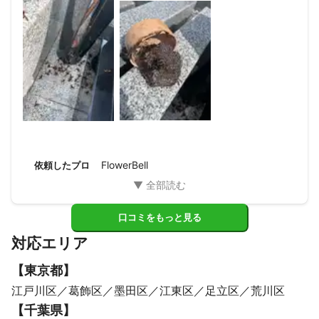
回お願いして良かったです。ありがとうございました。
FlowerBell
依頼したプロ
口コミをもっと見る
対応エリア
【
東京都
】
江戸川区
葛飾区
墨田区
江東区
足立区
荒川区
【
千葉県
】