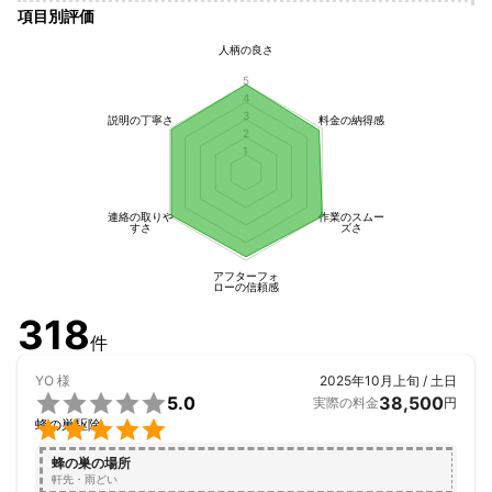
項目別評価
人柄の良さ
5
4
3
説明の丁寧さ
料金の納得感
2
1
連絡の取りや
作業のスムー
すさ
ズさ
アフターフォ
ローの信頼感
318
件
YO
様
2025年10月上旬 / 土日

5.0
38,500
実際の料金
円

蜂の巣駆除
蜂の巣の場所
軒先・雨どい