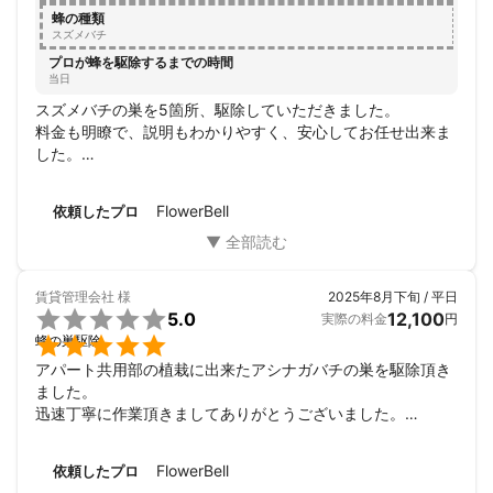
蜂の種類
スズメバチ
プロが蜂を駆除するまでの時間
当日
スズメバチの巣を5箇所、駆除していただきました。

料金も明瞭で、説明もわかりやすく、安心してお任せ出来ま
した。

また、お願いしたいと思えました。
FlowerBell
依頼したプロ
賃貸管理会社
様
2025年8月下旬 / 平日

5.0
12,100
実際の料金
円

蜂の巣駆除
アパート共用部の植栽に出来たアシナガバチの巣を駆除頂き
ました。

迅速丁寧に作業頂きましてありがとうございました。

またよろしくお願い致します。
FlowerBell
依頼したプロ