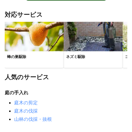
対応サービス
蜂の巣駆除
ネズミ駆除
コ
人気のサービス
庭の手入れ
庭木の剪定
庭木の伐採
山林の伐採・抜根