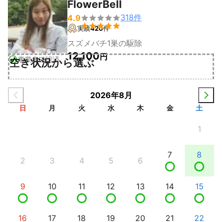
FlowerBell
318
件
4.9


実績
420
件
スズメバチ1巣の駆除
12,100
円
事業者確認済
空き状況から選ぶ
2026年8月
日
月
火
水
木
金
土
1
7
8
2
3
4
5
6
9
10
11
12
13
14
15
16
17
18
19
20
21
22