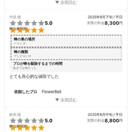
中谷
様
2025年8月下旬 / 平日

5.0
8,300
実際の料金
円

蜂の巣駆除
蜂の巣の場所
ベランダ
蜂の種類
アシナガバチ
プロが蜂を駆除するまでの時間
急ぎでは無かった
とても良心的な値段でした
FlowerBell
依頼したプロ
鈴木
様
2025年8月中旬 / 平日

5.0
8,800
実際の料金
円

蜂の巣駆除