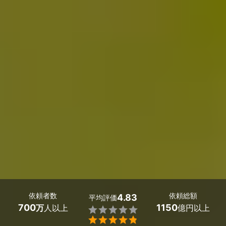
依頼者数
依頼総額
4.83
平均評価
700
1150
万
人以上
億円以上

