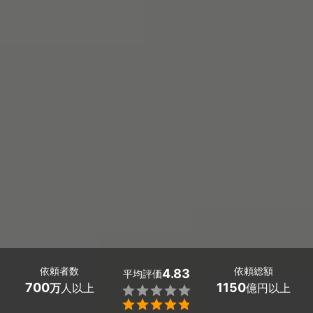
依頼者数
依頼総額
4.83
平均評価
700
1150
万
人以上
億円以上

