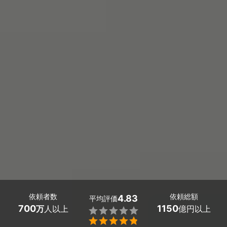
依頼者数
依頼総額
4.83
平均評価
700
1150
万
人以上
億円以上

