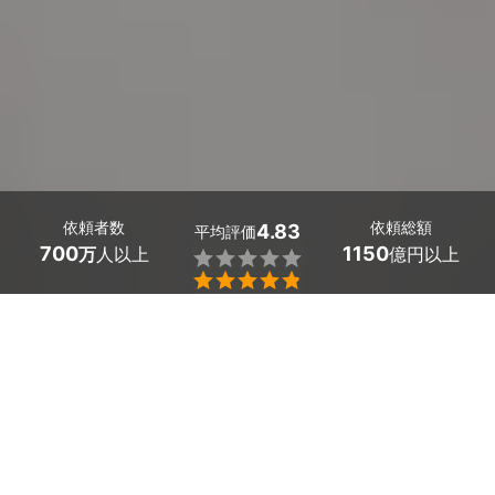
依頼者数
依頼総額
4.83
平均評価
700
1150
万
人以上
億円以上


最大５件
2分で依頼
見積が届く
プロを選ぶ
長野県木島平村の庭の手入れ業者を探しましょう。
庭のある一戸建て住宅は憧れですが、庭木の剪定や伐
採、草刈りなどの庭のお手入れは、負担も大きいです
ね。