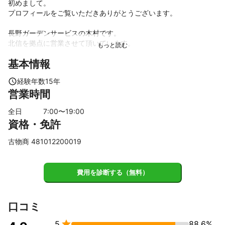
初めまして。

プロフィールをご覧いただきありがとうございます。

長野ガーデンサービスの木村です。

北信を拠点に営業させて頂いています。

基本情報
庭木の剪定、伐採を中心に植木屋として15年が経ちました。

経験年数
15
年
植木屋さんには剪定の仕方など、

営業時間
皆さんそれぞれ多くのこだわりがあります。

全日
7
:00〜
19
:00
もちろん私にも剪定をする上での

資格・免許
こだわりがあります。

古物商 481012200019
ですが、

私が一番こだわっているのは、

いかに自分の思い通りの剪定をするか？

費用を診断する（無料）
よりも

どうしたらお客様に喜んで頂けるか？

ご満足頂けるか？

です。

口コミ

5
88.6%
ですので、ぜひお客様の想いを聞かせて欲しいなと思っていま