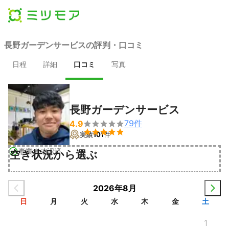
長野ガーデンサービスの評判・口コミ
日程
詳細
口コミ
写真
長野ガーデンサービス
79
件
4.9


実績
101
件
事業者確認済
空き状況から選ぶ
2026年8月
日
月
火
水
木
金
土
1