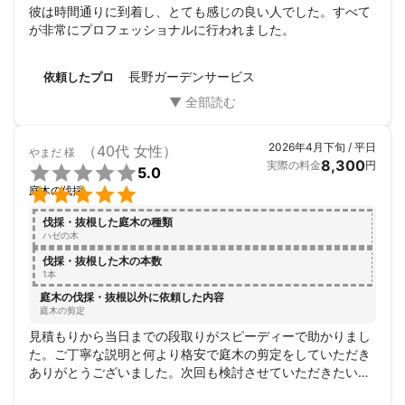
彼は時間通りに到着し、とても感じの良い人でした。すべて
が非常にプロフェッショナルに行われました。
長野ガーデンサービス
依頼したプロ
2026年4月下旬 / 平日
（40代 女性）
やまだ
様
8,300
実際の料金
円

5.0

庭木の伐採
伐採・抜根した庭木の種類
ハゼの木
伐採・抜根した木の本数
1本
庭木の伐採・抜根以外に依頼した内容
庭木の剪定
見積もりから当日までの段取りがスピーディーで助かりまし
た。ご丁寧な説明と何より格安で庭木の剪定をしていただき
ありがとうございました。次回も検討させていただきたいと
思っております。１本だけの剪定でしたが、玄関先の気にな