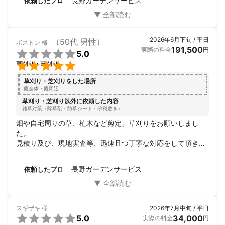
長野ガーデンサービス
依頼したプロ
「早いね」

「キレイだね」

と喜んで頂けるようになれたなと

今ではとても感謝しています。

2026年6月下旬 / 平日
（50代 男性）
ボストン
様
191,500
実際の料金
円

5.0
植木屋は毎年のリピーターさんが


草刈り・芝刈り
とても多い職業ですが、

草刈り・芝刈りをした場所
皆様の口コミのおかげで、

庭全体・庭周辺
新規のお客様、普段は庭木の剪定をしない

草刈り・芝刈り以外に依頼した内容
単発のお客様からたくさんご依頼を頂くようになりました。

雑草対策（除草剤・防草シート・砂利敷き）
畑や自宅周りの草、植木など剪定、草刈りをお願いしまし
ありがとうございます。
た。

アピールポイント
見積り及び、現地実査等、迅速且つ丁寧な対応をして頂き安
子ども４人と暮らすシングルファザーです。

心して作業依頼をお願い出来ました。

作業状況についてもこまめに連絡を頂き、とても綺麗に仕上
長野ガーデンサービス
2025年、長野市の家を売り、そのお金で子どもたちと世界一周の
依頼したプロ
げていただきました。

旅をしました。

費用もとても良心的でした。

大変ありがとうございました。
世界中を見て、改めて感じる事は、

スギザキ
様
2026年7月中旬 / 平日
やっぱり日本は素晴らしいな、美しいなと言う事です。


5.0
34,000
実際の料金
円