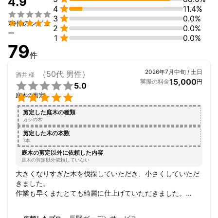
4.9

4
11.4%
す。



3
0.0%

79件のレビュ

2
0.0%
こんな庭にしたい

ー

1
0.0%
出来るだけ安くしたい

79
もっと木を小さくしたい

件
この予算内でやって欲しい

2026年7月中旬 / 土日
（50代 男性）
酒井
様
などなど

15,000
実際の料金
円

5.0

庭木の剪定
たくさんご相談、ご質問ください！

剪定した庭木の種類
まずはミツモアのチャットよりお問い合わせをお待ちしておりま
カシの木
す。

剪定した木の本数
1本
最後まで読んで頂きありがとうございました！
庭木の剪定以外に依頼した内容
これまでの実績
庭木の剪定以外依頼していない
2012年より植木屋として活動しています。

大きくなりすぎた木を伐採していただき、小さくしていただ
きました。

初めの3年間は先輩の親方に付き、

作業も早くまたとても綺麗に仕上げていただきました。

逃げ出したくなるような厳しい厳しい修行期間でした。

またお世話になると思います。

ありがとうございましたm(_ _)m
ですがその厳しい修行のおかげで、
