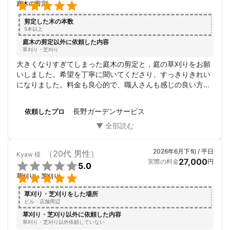

庭木の剪定
植木屋という職業は、

仕事を通していろんな所へ行き、たくさんの方と出会い、喜んで
剪定した木の本数
頂ける。ありがたいお仕事だなと感じています。

5本以上
庭木の剪定以外に依頼した内容
宮沢賢治の詩『雨にも負けず』のように、

草刈り・芝刈り
少しでもお役に立てたら嬉しいです。

大きくなりすぎてしまった庭木の剪定と，庭の草刈りをお願
いしました。希望を丁寧に聞いてくださり、すっきりきれい
世の中がどんどん便利になる代わりに、昔なら気軽に近所の誰か
になりました。料金も良心的で、職人さんも感じの良い方
に頼めたものも頼む相手がいないという場面も増えてきました。

で、安心してお願いできました。ありがとうございました😊
「何か困ったらとりあえず木村に連絡してみよう」

長野ガーデンサービス
依頼したプロ
そんな皆さんの御用聞きのような存在になれたらいいなと思って
います。

2026年6月下旬 / 平日
（20代 男性）
Kyaw
様
よろしくお願いします。
27,000
実際の料金
円

5.0

草刈り・芝刈り
草刈り・芝刈りをした場所
ビル・店舗周辺
草刈り・芝刈り以外に依頼した内容
草刈り・芝刈り以外依頼していない