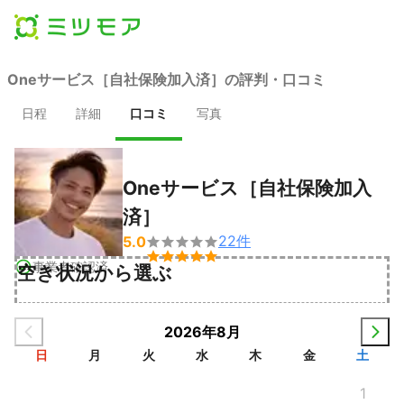
Oneサービス［自社保険加入済］の評判・口コミ
日程
詳細
口コミ
写真
Oneサービス［自社保険加入
済］
22
件
5.0


事業者確認済
空き状況から選ぶ
2026年8月
日
月
火
水
木
金
土
1