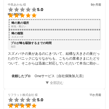
・危険木・高所作業

中島あかね
様
9か月前
【資産管理】


5.0
・空き家の定期管理／実家のメンテナンス


蜂の巣駆除
・不用品・残置物の撤去作業・お墓の清掃

※庭の伐採から防草対策、不用品の撤去まで「まとめて丸投げ」さ
蜂の巣の場所
れる方が一番多いです。

軒先・雨どい
■ 私のスタンス

蜂の種類
✔ 無理な営業は100%しません

スズメバチ
✔ お客様の利益にならない不要な工事は勧めません

プロが蜂を駆除するまでの時間
✔ 「それはやらなくていい」と止める時もあります

当日
✔ 作業後の現場は、施工前よりも圧倒的に美しく仕上げます

スズメバチの巣があるのにきづいて、結構な大きさの巣だっ
「この人に頼んで本当によかった」

たのでパニックになりながらも、こちらの業者さまにたどり
その事実と結果を証明するために、私は現場に立ちます。

ついて、そこからは迅速に対応していただいて本当に助かり
■ 最後に

ました。
庭や外回りの問題は、後回しにされがちですが、放置すれば確実
に家を蝕み、数年後に莫大な修繕費となって牙を剥きます。

Oneサービス［自社保険加入済］
依頼したプロ
しかし「今」根本的に整えるだけで、

✔ 日々のストレスからの解放

✔ 将来の無駄な出費の完全ブロック

✔ 圧倒的な安心感

リフラット株式会社
様
11か月前

5.0
これらすべてが手に入ります。

「この男なら、自分の家を任せてもいい」


山林の伐採・抜根