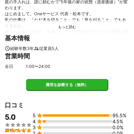
庭の手入れは、誰に頼むかで“5年後の家の状態（資産価値）”が変
わります。

はじめまして。Oneサービス 代表・松本です。

私の仕事は、「ただ木を切ること」でも「草を刈ること」でもあ
りません。

あなたの家と土地を、将来にわたって“価値が下がらない状態”に防
基本情報
衛すること。それが私の仕事です。

■ なぜ、私に依頼する人が多いのか

経験年数
3
年
従業員
5
人
理由はシンプルです。

営業時間
✔ 他業者が逃げる厄介な現場も確実に終わらせる「実行力」があ
る

全日
1
:00〜
24
:00
✔ 対応が極めて早い

✔ 現場の状況を論理的に説明し、話が通じる

✔ 意味のない無駄な作業は一切しない

費用を診断する（無料）
✔ しかし、家を守るために「今やるべき現実」はハッキリお伝え
します。

✔ 木はすぐに元通り伸びる

口コミ
✔ 根が残り、数年後に外構や配管を破壊する


5
95.5%
✔ 雑草が無限に繁殖し、結局高くつく

5.0

4
4.5%
そんな無惨な現場を、私は何度も見てきました。



3
0.0%
■ 私が提供するのは「作業」ではなく「専門的な判断」です


22件のレビュ

2
0.0%
✔ この木は切るべきか、それとも根こそぎ抜くべきか
