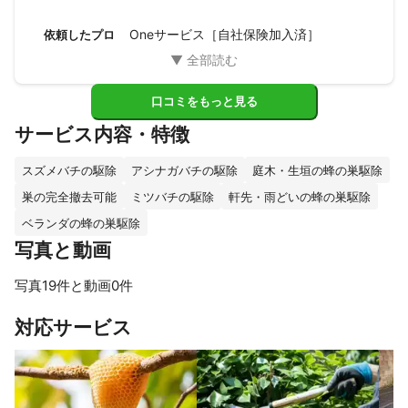
また何かあれば頼みたいと思います。

ありがとうございました。
Oneサービス［自社保険加入済］
依頼したプロ
口コミをもっと見る
サービス内容・特徴
スズメバチの駆除
アシナガバチの駆除
庭木・生垣の蜂の巣駆除
巣の完全撤去可能
ミツバチの駆除
軒先・雨どいの蜂の巣駆除
ベランダの蜂の巣駆除
写真と動画
写真19件と動画0件
すべて見る
対応サービス