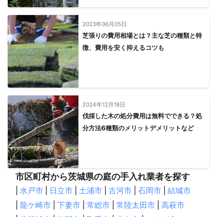
2023年06月05日
芝張りの費用相場とは？主な芝の種類と特
徴、費用を安く抑えるコツも
2024年12月18日
伐採した木の処分費用は無料でできる？処
分方法6種類のメリットデメリットなど
市区町村から茨城県の庭の手入れ業者を探す
|
水戸市
|
日立市
|
土浦市
|
古河市
|
石岡市
|
結城市
|
龍ケ崎市
|
下妻市
|
常総市
|
常陸太田市
|
高萩市