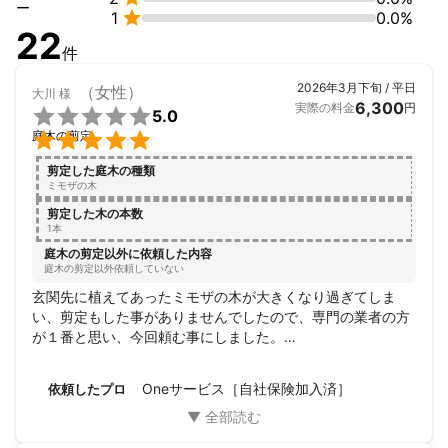
ー

1
0.0%
✔ 将来の草刈り地獄を終わらせるために、今防草シートを敷くべ
22
きか

件
✔ ここはコストをかけるべきか、最小限に抑えるべきか

これらは、現場での圧倒的な修羅場を経験していなければ判断で
2026年3月下旬 / 平日
（女性）
大川
様
きません。

6,300
実際の料金
円

5.0
だからこそ、お客様にとって「長期的視点で一番得な選択」をハ

庭木の剪定
ッキリと提示します。

■ こんな方は、Oneサービスと最高の相性です

剪定した庭木の種類
・目先の安さより、将来の「安心と確実性」を重視したい

ミモザの木
・技術と責任感のない変な業者に当たりたくない

剪定した木の本数
・一度頼んだら、家のことは全て任せられるパートナーが欲しい

1本
・遠方にある実家や空き家の管理を、安心して丸投げしたい

庭木の剪定以外に依頼した内容
逆に、「とにかく1円でも安いところがいい」という方には向きま
庭木の剪定以外依頼していない
せん。

玄関先に植えてあったミモザの木が大きくなり過ぎてしま
私は“値段勝負”は一切しません。

い、剪定もした事がありませんでしたので、専門の業者の方
その代わり、あなたの大切な資産を守り抜く、絶対に後悔させな
が１番と思い、今回頼む事にしました。

い仕事をします。

対応は迅速丁寧で、現場見積りにも快く対応して下さり、剪
■ 対応内容（一例）

定の際、丁寧に説明もして下さって、終始満足の行くお取引
【庭の完全制圧・防衛】

Oneサービス［自社保険加入済］
依頼したプロ
が出来たと思っております。

・高難度伐採／抜根（重機進入不可の狭小地対応）

どうしようかとお考えていらっしゃる方に是非ともお勧めし
・徹底した草刈り／防草シート施工／人工芝施工（雑草の永久追
たいです♪
放）
