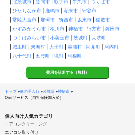
|
北茨城市
|
笠間市
|
取手市
|
牛久市
|
つくば市
|
ひたちなか市
|
鹿嶋市
|
潮来市
|
守谷市
|
常陸大宮市
|
那珂市
|
筑西市
|
坂東市
|
稲敷市
|
かすみがうら市
|
桜川市
|
神栖市
|
行方市
|
鉾田市
|
つくばみらい市
|
小美玉市
|
茨城町
|
大洗町
|
城里町
|
東海村
|
大子町
|
美浦村
|
阿見町
|
河内町
|
八千代町
|
五霞町
|
境町
|
利根町
|
費用を診断する（無料）
トップ
»
庭の手入れ
»
茨城県
»
神栖市
»
Oneサービス［自社保険加入済］
個人向け
人気カテゴリ
エアコンクリーニング
エアコン取り付け