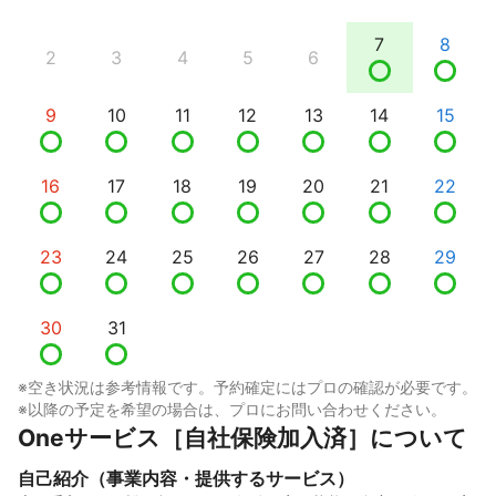
7
8
2
3
4
5
6
9
10
11
12
13
14
15
16
17
18
19
20
21
22
23
24
25
26
27
28
29
30
31
※空き状況は参考情報です。予約確定にはプロの確認が必要です。
※以降の予定を希望の場合は、プロにお問い合わせください。
Oneサービス［自社保険加入済］について
自己紹介（事業内容・提供するサービス）