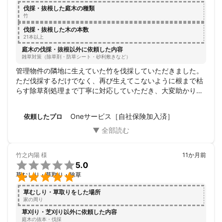
そう直感された方は、今すぐご連絡ください。

伐採・抜根した庭木の種類
あなたの家の問題、私が確実に終わらせます。

竹
宜しくお願い致します。
伐採・抜根した木の本数
これまでの実績
21本以上
2025年　年間抜根件数　79本

庭木の伐採・抜根以外に依頼した内容
2026年　　　抜根件数　15本
雑草対策（除草剤・防草シート・砂利敷きなど）
アピールポイント
管理物件の隣地に生えていた竹を伐採していただきました。

地域の皆さまのお役に立てるよう、丁寧かつ迅速な作業を心がけ
ただ伐採するだけでなく、再び生えてこないように根まで枯
てまいります。美しい景観づくりや快適な生活環境のお手伝いが
らす除草剤処理まで丁寧に対応していただき、大変助かりま
できるよう、一つひとつの作業に責任を持ち、誠心誠意取り組ん
した。仕上がりもとても満足しており、今後も安心してお願
でまいります。どうぞよろしくお願いいたします！
いできる業者さんです。
Oneサービス［自社保険加入済］
依頼したプロ
竹之内陽
様
11か月前

5.0

草むしり・草取り・除草
草むしり・草取りをした場所
家の周り
草刈り・芝刈り以外に依頼した内容
庭木の抜本・伐採