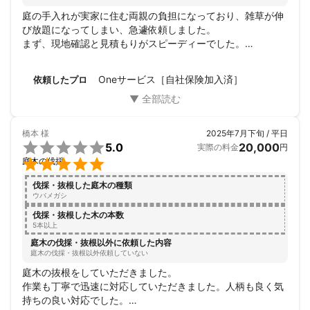
庭の手入れが実家に住む両親の負担になっており、雑草が伸
び放題になってしまい、急遽依頼しました。

まず、現地確認と見積もりがスピーディーでした。

また作業についてもすぐに対応していただき事前事後報告も
大変丁寧でした。

Oneサービス［自社保険加入済］
依頼したプロ
遠方からの依頼でしたが、ビフォーアフターの画像をタイム
リーに送信いただいたおかげで安心できました。

他の箇所の除草や他の作業についても今後依頼を検討中で
す。

橋本
様
2025年7月下旬 / 平日
oneサービスさん、本当にありがとうございました！

5.0
20,000
実際の料金
円

庭木の伐採
伐採・抜根した庭木の種類
ウバメガシ
伐採・抜根した木の本数
5本以上
庭木の伐採・抜根以外に依頼した内容
庭木の伐採・抜根以外依頼していない
庭木の抜根をしていただきました。

作業も丁寧で迅速に対応していただきました。人柄も良く気
持ちの良い対応でした。
