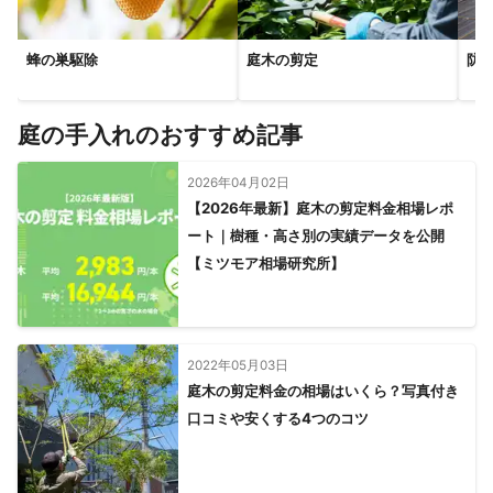
蜂の巣駆除
庭木の剪定
防
庭の手入れのおすすめ記事
2026年04月02日
【2026年最新】庭木の剪定料金相場レポ
ート｜樹種・高さ別の実績データを公開
【ミツモア相場研究所】
2022年05月03日
庭木の剪定料金の相場はいくら？写真付き
口コミや安くする4つのコツ