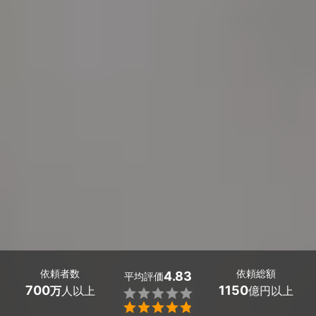
依頼者数
依頼総額
4.83
平均評価
700
1150
万
人以上
億円以上

